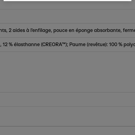
nts, 2 aides à l'enfilage, pouce en éponge absorbante, ferm
, 12 % élasthanne (CREORA™); Paume (revêtue): 100 % poly