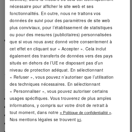
assure une protection complète contre le vent et le
nécessaire pour afficher le site web et ses
froid, tout en évitant les irritations.
fonctionnalités. En outre, nous ne traitons vos
données de suivi pour des paramètres de site web
Praticité et sécurité pour vos effets
plus conviviaux, pour l’établissement de statistiques
personnels
ou pour des mesures (publicitaires) personnalisées
Grâce à ses
poches latérales et sa poche zippée sur
que si vous nous avez donné votre consentement à
la poitrine
, vous pouvez garder vos essentiels en
cet effet en cliquant sur « Accepter ». Cela inclut
sécurité et à portée de main.
également des transferts de données vers des pays
situés en dehors de l’UE ne disposant pas d’un
Matière
niveau de protection adéquat. En sélectionnant
100 % polyester (recyclé)
« Refuser », vous pouvez n’autoriser que l’utilisation
des techniques nécessaires. En sélectionnant
Conseils d'entretien
« Personnaliser », vous pouvez autoriser certains
usages spécifiques. Vous trouverez de plus amples
laver à max. 40 °C (entretien facile)
informations, y compris sur votre droit de retrait à
ne pas blanchir
tout moment, dans notre
.
« Politique de confidentialité »
ne pas sécher en machine
Nos mentions légales se trouvent
.
ici
ne pas repasser
ne pas nettoyer à sec