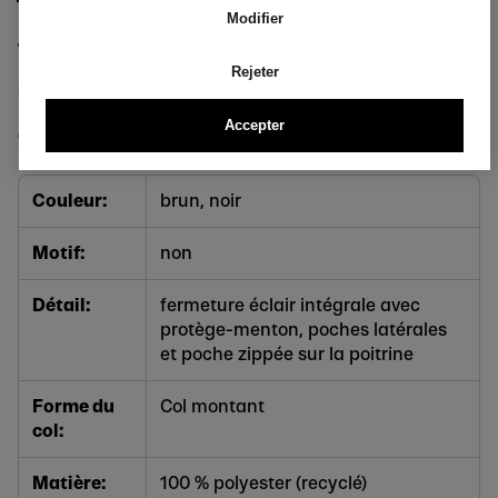
Modifier
Tailles
Rejeter
S (44/46) - XL (56/58)
Accepter
Caractéristiques du produit
Couleur:
brun, noir
Motif:
non
Détail:
fermeture éclair intégrale avec
protège-menton, poches latérales
et poche zippée sur la poitrine
Forme du
Col montant
col:
Matière:
100 % polyester (recyclé)