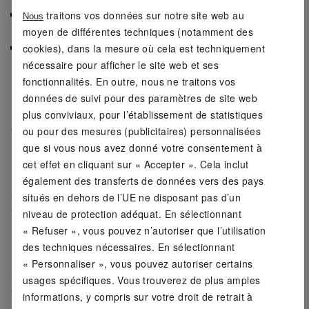
Avec fermeture éclair de marque YKK recyclée de
traitons vos données sur notre site web au
Nous
haute qualité
moyen de différentes techniques (notamment des
Ajustement optimal et stabilité de la forme grâce à
cookies), dans la mesure où cela est techniquement
la marque LYCRA®
nécessaire pour afficher le site web et ses
fonctionnalités. En outre, nous ne traitons vos
Protection contre les intempéries
données de suivi pour des paramètres de site web
plus conviviaux, pour l’établissement de statistiques
Le gilet est doté d'un
matériau extérieur déperlant
grâce au traitement BIONIC-FINISH® ECO, vous
ou pour des mesures (publicitaires) personnalisées
protégeant efficacement contre les averses légères.
que si vous nous avez donné votre consentement à
cet effet en cliquant sur « Accepter ». Cela inclut
Liberté de mouvement
également des transferts de données vers des pays
Grâce aux
inserts élastiques
au dos et sur les côtés,
situés en dehors de l’UE ne disposant pas d’un
ce gilet suit tous vos mouvements sans restriction,
niveau de protection adéquat. En sélectionnant
idéal pour les activités sportives.
« Refuser », vous pouvez n’autoriser que l’utilisation
des techniques nécessaires. En sélectionnant
Conception durable
« Personnaliser », vous pouvez autoriser certains
Ce gilet est
fabriqué avec des matériaux recyclés
, un
usages spécifiques. Vous trouverez de plus amples
choix responsable qui contribue à la préservation des
informations, y compris sur votre droit de retrait à
ressources naturelles.