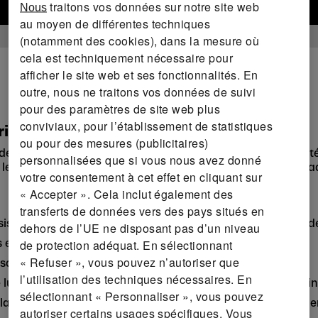
traitons vos données sur notre site web
Nous
Vers la boutique en ligne
au moyen de différentes techniques
(notamment des cookies), dans la mesure où
cela est techniquement nécessaire pour
afficher le site web et ses fonctionnalités. En
outre, nous ne traitons vos données de suivi
pour des paramètres de site web plus
conviviaux, pour l’établissement de statistiques
rière
ou pour des mesures (publicitaires)
e vélo CRIVIT. Doté d'un éclairage arrière pour une visibilit
personnalisées que si vous nous avez donné
 le compagnon idéal pour vos trajets quotidiens et vos balad
votre consentement à cet effet en cliquant sur
« Accepter ». Cela inclut également des
transferts de données vers des pays situés en
sistance à la chaleur grâce à une construction Inmold mod
dehors de l’UE ne disposant pas d’un niveau
 et coque intérieure en EPS à haute absorption
de protection adéquat. En sélectionnant
« Refuser », vous pouvez n’autoriser que
sangles pour une meilleure visibilité dans l'obscurité
l’utilisation des techniques nécessaires. En
 lumineuse moderne à 3 niveaux d'intensité (lumière continu
sélectionnant « Personnaliser », vous pouvez
taille à une main facile à utiliser avec un bouton rotatif 
autoriser certains usages spécifiques. Vous