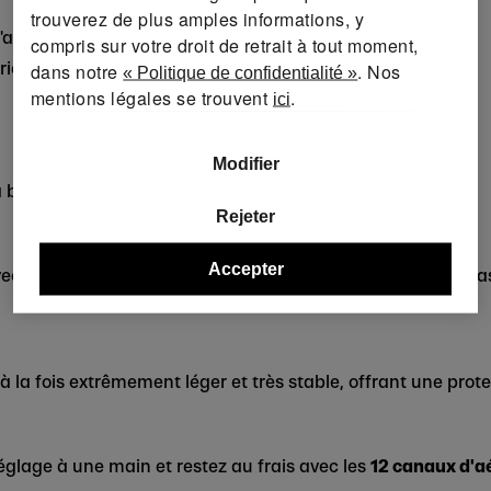
trouverez de plus amples informations, y
air
compris sur votre droit de retrait à tout moment,
rieure amovible et lavable
dans notre
. Nos
« Politique de confidentialité »
mentions légales se trouvent
.
ici
Modifier
la bande d'isolation de la pile
Rejeter
Accepter
ec 3 modes lumineux et d'
éléments réfléchissants
, vous a
 à la fois extrêmement léger et très stable, offrant une prot
glage à une main et restez au frais avec les
12 canaux d'a