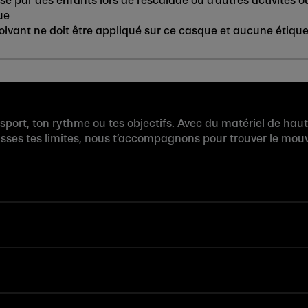
isé par des enfants lors de l'escalade ou d'autres activités 
ue
lvant ne doit être appliqué sur ce casque et aucune étiquett
 sport, ton rythme ou tes objectifs. Avec du matériel de hau
usses tes limites, nous t’accompagnons pour trouver le mouv