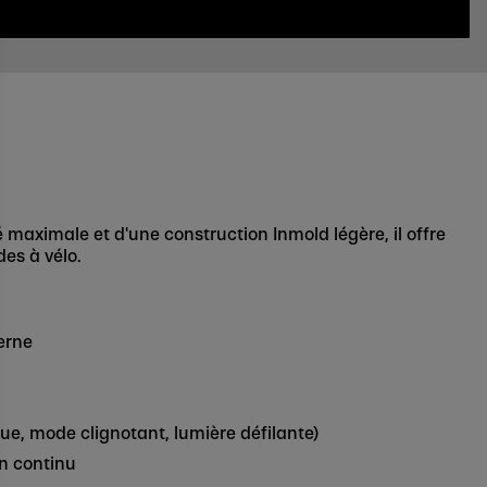
é maximale et d'une construction Inmold légère, il offre
es à vélo.
erne
e, mode clignotant, lumière défilante)
en continu