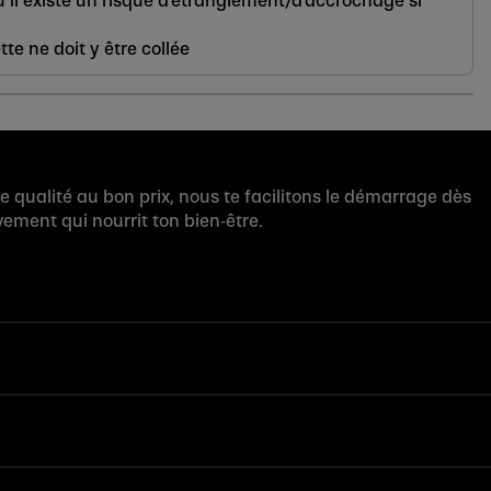
où il existe un risque d'étranglement/d'accrochage si
e ne doit y être collée
te qualité au bon prix, nous te facilitons le démarrage dès
ement qui nourrit ton bien‑être.