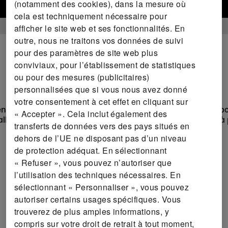
(notamment des cookies), dans la mesure où
Vers la boutique en ligne
cela est techniquement nécessaire pour
afficher le site web et ses fonctionnalités. En
outre, nous ne traitons vos données de suivi
pour des paramètres de site web plus
conviviaux, pour l’établissement de statistiques
ou pour des mesures (publicitaires)
personnalisées que si vous nous avez donné
votre consentement à cet effet en cliquant sur
nt avec le short fonctionnel pour hommes CRIVIT. Conçu p
« Accepter ». Cela inclut également des
l allie confort, performance et style, tout en étant fabriqué à
transferts de données vers des pays situés en
dehors de l’UE ne disposant pas d’un niveau
de protection adéquat. En sélectionnant
« Refuser », vous pouvez n’autoriser que
l’utilisation des techniques nécessaires. En
sélectionnant « Personnaliser », vous pouvez
autoriser certains usages spécifiques. Vous
trouverez de plus amples informations, y
compris sur votre droit de retrait à tout moment,