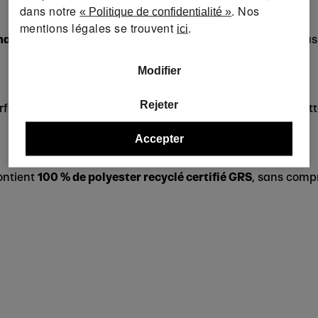
dans notre
. Nos
« Politique de confidentialité »
mentions légales se trouvent
.
ici
hage rapide
et une
évacuation efficace de l'humidité
, vou
Modifier
Rejeter
fait, tandis que les
poches latérales zippées
vous permette
Accepter
ontient
100 % de polyester recyclé certifié GRS
, sans compr