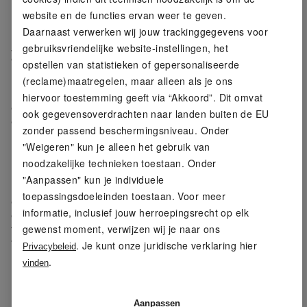
maximale bewegingsvrijheid
website en de functies ervan weer te geven.
Daarnaast verwerken wij jouw trackinggegevens voor
gebruiksvriendelijke website-instellingen, het
Comfort en bewegingsvrijheid
opstellen van statistieken of gepersonaliseerde
Dankzij het hoge aandeel elastaan (LYCRA®) vormt de
(reclame)maatregelen, maar alleen als je ons
legging zich perfect naar je lichaam. De hoge taille
hiervoor toestemming geeft via “Akkoord”. Dit omvat
geeft extra ondersteuning en blijft goed zitten tijdens
ook gegevensoverdrachten naar landen buiten de EU
elke beweging — ideaal voor workouts waarbij buigen,
zonder passend beschermingsniveau. Onder
rekken en intensief bewegen centraal staan.
"Weigeren" kun je alleen het gebruik van
noodzakelijke technieken toestaan. Onder
Functioneel en praktisch
"Aanpassen" kun je individuele
De sneldrogende en vochtafvoerende stof houdt je
toepassingsdoeleinden toestaan. Voor meer
droog en comfortabel. De olijfkleurige variant beschikt
informatie, inclusief jouw herroepingsrecht op elk
over ritszakken met gerecyclede YKK‑rits voor het
gewenst moment, verwijzen wij je naar ons
veilig opbergen van sleutels, kaarten of oordopjes,
terwijl de zwarte versie handige steekzakken biedt.
. Je kunt onze juridische verklaring hier
Privacybeleid
.
vinden
Duurzame keuze
Met 78% gerecycleerd polyester draagt deze legging
Aanpassen