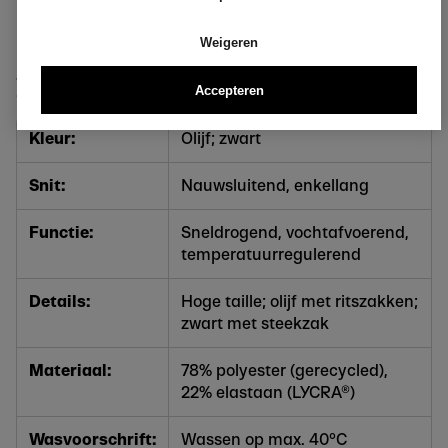
bij aan verantwoord geproduceerde sportkleding. De
hoogwaardige materialen zorgen daarnaast voor
langdurig draagcomfort en kleurvastheid.
Weigeren
Specificaties
Accepteren
Kleur:
Olijf; zwart
Snit:
Nauwsluitend, enkellang
Functie:
Sneldrogend, vochtafvoerend,
temperatuurregulerend
Details:
Hoge taille; olijf met ritszakken;
zwart met steekzak
Materiaal:
78% polyester (gerecycled),
22% elastaan (LYCRA®)
Wasvoorschrift:
Wassen op max. 40°C