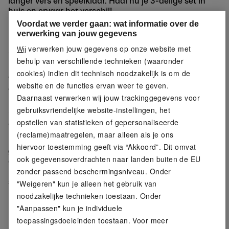
langer vers en speelklaar. Haal nu je 3-delige set in
huis en ervaar het verschil!
Voordat we verder gaan: wat informatie over de
Eigenschappen
verwerking van jouw gegevens
verwerken jouw gegevens op onze website met
Wij
Optimale prestaties op kunstgrasbanen
behulp van verschillende technieken (waaronder
De ballen zijn
gevuld met druk
, wat ze optimaal maakt
cookies) indien dit technisch noodzakelijk is om de
voor gebruik op kunstgrasbanen en zorgt voor een
website en de functies ervan weer te geven.
consistente speelervaring.
Daarnaast verwerken wij jouw trackinggegevens voor
gebruiksvriendelijke website-instellingen, het
Gecertificeerde kwaliteit voor officiële
opstellen van statistieken of gepersonaliseerde
wedstrijden
(reclame)maatregelen, maar alleen als je ons
Deze padelballen zijn
FIP-gecertificeerd
en
hiervoor toestemming geeft via “Akkoord”. Dit omvat
goedgekeurd voor officiële wedstrijden
, wat
ook gegevensoverdrachten naar landen buiten de EU
garandeert dat ze voldoen aan de hoogste
zonder passend beschermingsniveau. Onder
kwaliteitsnormen en geschikt zijn voor serieuze
spelers.
"Weigeren" kun je alleen het gebruik van
noodzakelijke technieken toestaan. Onder
Langere levensduur en versheid
"Aanpassen" kun je individuele
toepassingsdoeleinden toestaan. Voor meer
Dankzij de
inclusief drukdoos voor opslag
blijven de