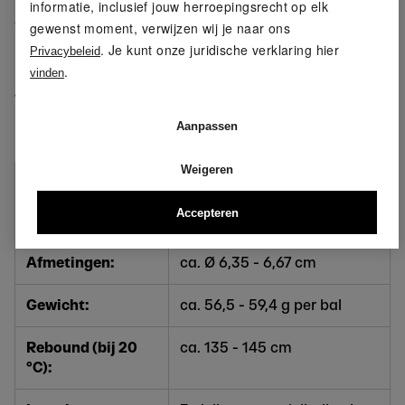
ballen langer vers en speelklaar, waardoor je altijd met
informatie, inclusief jouw herroepingsrecht op elk
de beste kwaliteit kunt spelen.
gewenst moment, verwijzen wij je naar ons
. Je kunt onze juridische verklaring hier
Privacybeleid
Materiaal
.
vinden
45% wol, 55% nylon + rubber
Aanpassen
Productkenmerken
Weigeren
Set:
3-pack
Accepteren
Kleur:
geel
Afmetingen:
ca. Ø 6,35 - 6,67 cm
Gewicht:
ca. 56,5 - 59,4 g per bal
Rebound (bij 20
ca. 135 - 145 cm
°C):