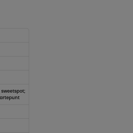
 sweetspot;
aartepunt