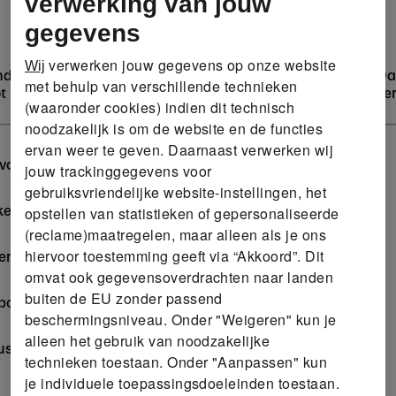
verwerking van jouw
gegevens
verwerken jouw gegevens op onze website
Wij
und racket voor zowel beginnende als gevorderde spelers. D
met behulp van verschillende technieken
resteer je in elke wedstrijd met kracht, precisie en zelfv
(waaronder cookies) indien dit technisch
noodzakelijk is om de website en de functies
ervan weer te geven. Daarnaast verwerken wij
evorderden, ideaal om techniek en kracht te ontwikkelen
jouw trackinggegevens voor
gebruiksvriendelijke website-instellingen, het
ke slag en biedt directe feedback
opstellen van statistieken of gepersonaliseerde
(reclame)maatregelen, maar alleen als je ons
hiervoor toestemming geeft via “Akkoord”. Dit
allen die niet perfect in het midden komen
omvat ook gegevensoverdrachten naar landen
buiten de EU zonder passend
oven in het racket) en precisie (in de kern)
beschermingsniveau. Onder "Weigeren" kun je
alleen het gebruik van noodzakelijke
 voor maximale stabiliteit tijdens intense rally’s
technieken toestaan. Onder "Aanpassen" kun
je individuele toepassingsdoeleinden toestaan.