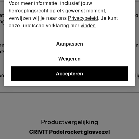
Voor meer informatie, inclusief jouw
herroepingsrecht op elk gewenst moment,
ts hoger, waardoor je extra slagkracht genereert bij aanval
verwijzen wij je naar ons
. Je kunt
Privacybeleid
ngsgezind en zorgt voor consistente, nauwkeurige slagen.
onze juridische verklaring hier
.
vinden
Aanpassen
en comfort. Je profiteert van een stevige krachtoverbrengin
ontwikkelen.
Weigeren
Accepteren
voor dat het racket stevig en comfortabel in de hand blijft 
Productvergelijking
CRIVIT Padelracket glasvezel