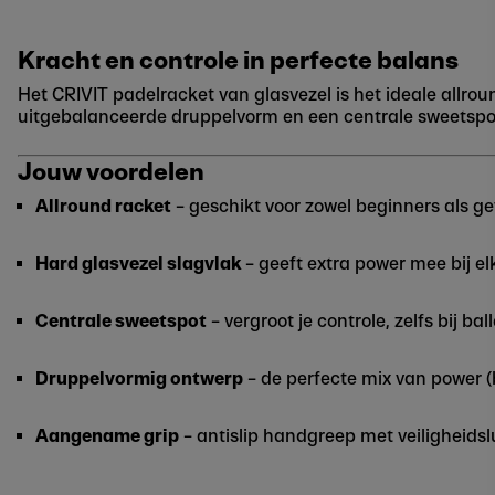
Kracht en controle in perfecte balans
Het CRIVIT padelracket van glasvezel is het ideale allro
uitgebalanceerde druppelvorm en een centrale sweetspot p
Jouw voordelen
Allround racket
– geschikt voor zowel beginners als g
Hard glasvezel slagvlak
– geeft extra power mee bij el
Centrale sweetspot
– vergroot je controle, zelfs bij b
Druppelvormig ontwerp
– de perfecte mix van power (b
Aangename grip
– antislip handgreep met veiligheidslus