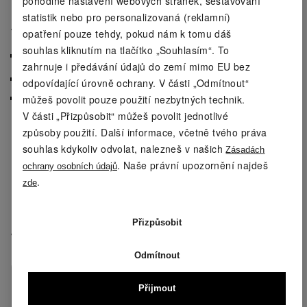
pohodlné nastavení webových stránek, sestavování
statistik nebo pro personalizovaná (reklamní)
Vlastnosti
opatření pouze tehdy, pokud nám k tomu dáš
souhlas kliknutím na tlačítko „Souhlasím“. To
Rychleschnoucí a odvádějící vlhkost
zahrnuje i předávání údajů do zemí mimo EU bez
®
Skvěle padne a drží tvar díky značce LYCRA
odpovídající úrovně ochrany. V části „Odmítnout“
Obsahuje 92 % recyklovaného polyesteru s
můžeš povolit pouze použití nezbytných technik.
certifikací GRS
V části „Přizpůsobit“ můžeš povolit jednotlivé
způsoby použití. Další informace, včetně tvého práva
souhlas kdykoliv odvolat, nalezneš v našich
Zásadách
Rychleschnoucí
. Naše právní upozornění najdeš
ochrany osobních údajů
.
zde
Odvádějící vlhkost
Přizpůsobit
Vlastnosti produktu
Odmítnout
Barva:
černá; červená
Přijmout