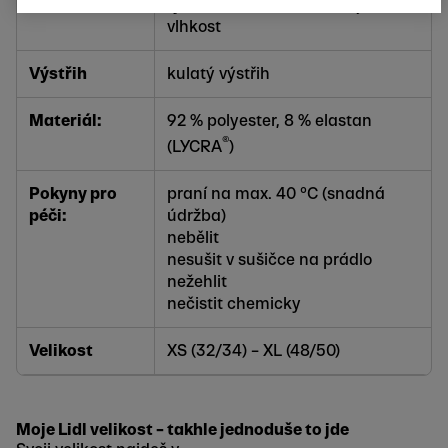
Funkce:
rychleschnoucí a odvádějící
vlhkost
Výstřih
kulatý výstřih
Materiál:
92 % polyester, 8 % elastan
®
(LYCRA
)
Pokyny pro
praní na max. 40 °C (snadná
péči:
údržba)
nebělit
nesušit v sušičce na prádlo
nežehlit
nečistit chemicky
Velikost
XS (32/34) – XL (48/50)
Moje Lidl velikost – takhle jednoduše to jde