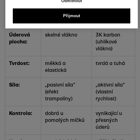
Odmítnout
Typ hráče:
začátečníci a
pokročilí a
Přijmout
pokročilí
profesionálové
Úderová
skelné vlákno
3K karbon
plocha:
(uhlíkové
vlákno)
Tvrdost:
měkká a
tvrdá a tuhá
elastická
Síla:
„pasivní síla“
„aktivní síla“
(efekt
(vlastní
trampolíny)
rychlost)
Kontrola:
dobrá u
vynikající u
pomalých míčků
přesných
úderů