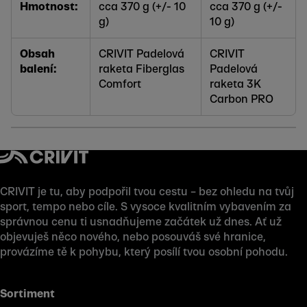
Hmotnost:
cca 370 g (+/- 10
cca 370 g (+/-
g)
10 g)
Obsah
CRIVIT Padelová
CRIVIT
balení:
raketa Fiberglas
Padelová
Comfort
raketa 3K
Carbon PRO
CRIVIT je tu, aby podpořil tvou cestu – bez ohledu na tvůj
sport, tempo nebo cíle. S vysoce kvalitním vybavením za
správnou cenu ti usnadňujeme začátek už dnes. Ať už
objevuješ něco nového, nebo posouváš své hranice,
provázíme tě k pohybu, který posílí tvou osobní pohodu.
Sortiment