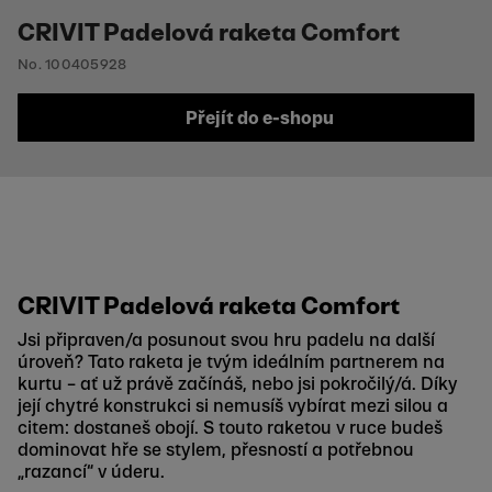
CRIVIT Padelová raketa Comfort
No. 100405928
Přejít do e-shopu
CRIVIT Padelová raketa Comfort
Jsi připraven/a posunout svou hru padelu na další
úroveň? Tato raketa je tvým ideálním partnerem na
kurtu – ať už právě začínáš, nebo jsi pokročilý/á. Díky
její chytré konstrukci si nemusíš vybírat mezi silou a
citem: dostaneš obojí. S touto raketou v ruce budeš
dominovat hře se stylem, přesností a potřebnou
„razancí“ v úderu.