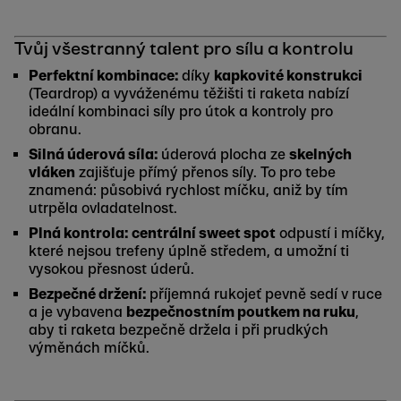
Tvůj všestranný talent pro sílu a kontrolu
Perfektní kombinace:
díky
kapkovité konstrukci
(Teardrop) a vyváženému těžišti ti raketa nabízí
ideální kombinaci síly pro útok a kontroly pro
obranu.
Silná úderová síla:
úderová plocha ze
skelných
vláken
zajišťuje přímý přenos síly. To pro tebe
znamená: působivá rychlost míčku, aniž by tím
utrpěla ovladatelnost.
Plná kontrola:
c
entrální sweet spot
odpustí i míčky,
které nejsou trefeny úplně středem, a umožní ti
vysokou přesnost úderů.
Bezpečné držení:
příjemná rukojeť pevně sedí v ruce
a je vybavena
bezpečnostním poutkem na ruku
,
aby ti raketa bezpečně držela i při prudkých
výměnách míčků.