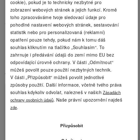
cookie), pokud je to technicky nezbytné pro
poutkem na ruku
zobrazení webových stránek a jejich funkcí. Kromě
toho zpracováváme tvoje sledovací údaje pro
pohodlné nastavení webových stránek, sestavování
Porovnání výrobků
statistik nebo pro personalizovaná (reklamní)
opatření pouze tehdy, pokud nám k tomu dáš
CRIVIT Padelová raketa Fiberglas Comfort
souhlas kliknutím na tlačítko „Souhlasím“. To
zahrnuje i předávání údajů do zemí mimo EU bez
CRIVIT Padelová raketa 3K Carbon PRO
odpovídající úrovně ochrany. V části „Odmítnout“
můžeš povolit pouze použití nezbytných technik.
Vlastnosti
V části „Přizpůsobit“ můžeš povolit jednotlivé
způsoby použití. Další informace, včetně tvého práva
CRIVIT Padelová
CRIVIT
souhlas kdykoliv odvolat, nalezneš v našich
Zásadách
raketa Fiberglas
Padelová
. Naše právní upozornění najdeš
ochrany osobních údajů
Comfort
raketa 3K
.
zde
Carbon PRO
Tvar
kapkovitá
kapkovitá
Přizpůsobit
rakety
:
konstrukce
konstrukce
(teardrop)
(teardrop)