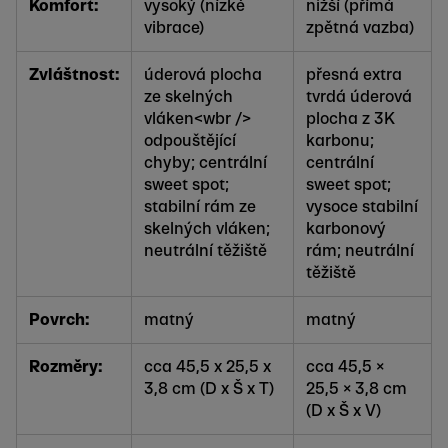
Komfort:
vysoký (nízké
nižší (přímá
vibrace)
zpětná vazba)
Zvláštnost:
úderová plocha
přesná extra
ze skelných
tvrdá úderová
vláken<wbr />
plocha z 3K
odpouštějící
karbonu;
chyby
; centrální
centrální
sweet spot;
sweet spot;
stabilní rám ze
vysoce stabilní
skelných vláken;
karbonový
neutrální těžiště
rám; neutrální
těžiště
Povrch:
matný
matný
Rozměry:
cca 45,5 x 25,5 x
cca 45,5 ×
3,8 cm (D x Š x T)
25,5 × 3,8 cm
(D x Š x V)