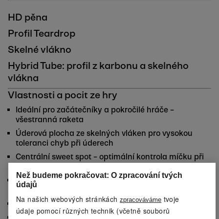
HD pěna
Profil Teardrop
Skelné vlákno
Hybrid Tube: profil z karbonu a skelného
vlákna
Vlastnosti a pocit ze hry
Ideální pro začátečníky a pokročilé hráče –
všestranná raketa
Úderová plocha ze skelných vláken pro vysokou
toleranci chyb při úderech
Centrální sweet spot – optimální kontrola míčku při
vysoké účinnosti
Než budeme pokračovat: O zpracování tvých
Raketa kapkovitého tvaru s vyváženým těžištěm a
údajů
stabilním rámem ze skelných vláken
Na našich webových stránkách
tvoje
zpracováváme
Neutrální těžiště při 270 mm (+/- 10 mm)
údaje pomocí různých technik (včetně souborů
Příjemná, protiskluzová rukojeť s bezpečnostním