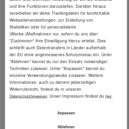
Muster:
-
und ihre Funktionen darzustellen. Darüber hinaus
verarbeiten wir deine Trackingdaten für komfortable
Detail:
herausnehmbare, vorgeformte
Webseiteneinstellungen, zur Erstellung von
und gepolsterte Einlegesohle,
Statistiken oder für personalisierte
angenehmes Tragegefühl durch
textile Innenausstattung, mit
(Werbe-)Maßnahmen nur, sofern du uns über
TR-Geleinsatz
"Zustimmen" Ihre Einwilligung hierzu erteilst. Dies
schließt auch Datentransfers in Länder außerhalb
Funktion:
Strobel-Machart für hohe
der EU ohne angemessenes Schutzniveau ein. Unter
Flexibilität und optimale
"Ablehnen" kannst du nur den Einsatz notwendiger
Passform – das Obermaterial ist
Techniken zulassen. Unter "Anpassen" kannst du
direkt mit der Innensohle
einzelne Verwendungszwecke zulassen. Weitere
vernäht
Informationen, auch zu deinem jederzeitigen
Widerrufsrecht, findest du in unseren
Schuhweite:
-
. Unser Impressum findest du
.
Datenschutzhinweisen
hier
Verschlussart:
Schnürung
Anpassen
Laufsohle:
robuste Sohle aus
Gummimischung mit
Ablehnen