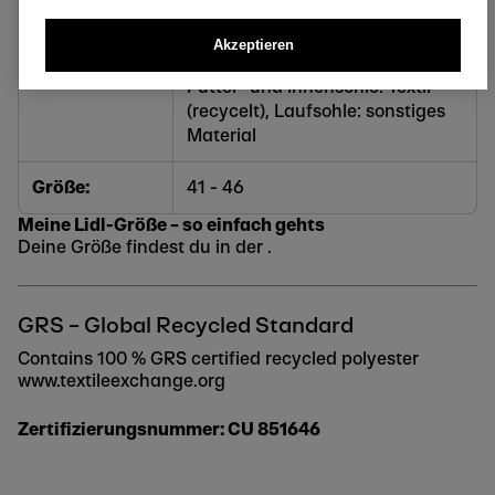
dämpfender EVA-Zwischensohle
Akzeptieren
Material:
Obermaterial: Mesh (recycelt),
Futter- und Innensohle: Textil
(recycelt), Laufsohle: sonstiges
Material
Größe:
41 - 46
Meine Lidl-Größe – so einfach gehts
Deine Größe findest du in der .
GRS – Global Recycled Standard
Contains 100 % GRS certified recycled polyester
www.textileexchange.org
Zertifizierungsnummer: CU 851646