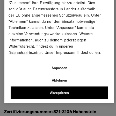
(recycelt), 7 % Elasthan (LYCRA®)
"Zustimmen" Ihre Einwilligung hierzu erteilst. Dies
schließt auch Datentransfers in Länder außerhalb
Pflegehinweis:
waschen bei max. 40 °C
der EU ohne angemessenes Schutzniveau ein. Unter
(Pflegeleicht)
"Ablehnen" kannst du nur den Einsatz notwendiger
nicht bleichen
Techniken zulassen. Unter "Anpassen" kannst du
schonende Trocknung im
einzelne Verwendungszwecke zulassen. Weitere
Wäschetrockner bei max. 60 °C
Informationen, auch zu deinem jederzeitigen
nicht bügeln
Widerrufsrecht, findest du in unseren
nicht trockenreinigen
. Unser Impressum findest du
.
Datenschutzhinweisen
hier
Größe:
S (44/46) - XL (56/58)
Anpassen
Meine Lidl-Größe – so einfach gehts
Deine Größe findest du in der .
Ablehnen
OEKO-TEX® STANDARD 100
Akzeptieren
Geprüft auf Schadstoffe
Zertifizierungsnummer: S21-3106 Hohenstein