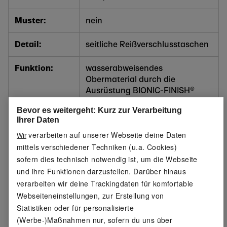
Muster:
nein
Detail:
seitliche Reißverschlusstaschen
Funktion:
wasserabweisendes
Obermaterial durch die
Ausrüstung BIONIC-FINISH®
ECO
Bevor es weitergeht: Kurz zur Verarbeitung
Ihrer Daten
Schnitt:
körpernah
verarbeiten auf unserer Webseite deine Daten
Wir
mittels verschiedener Techniken (u.a. Cookies)
Kragenform:
Stehkragen
sofern dies technisch notwendig ist, um die Webseite
und ihre Funktionen darzustellen. Darüber hinaus
Kapuze:
nein
verarbeiten wir deine Trackingdaten für komfortable
Webseiteneinstellungen, zur Erstellung von
Material:
Obermaterial Wattierung/Futter:
Statistiken oder für personalisierte
100 % Polyester (recycelt);
Obermaterial: 93 % Polyester
(Werbe-)Maßnahmen nur, sofern du uns über