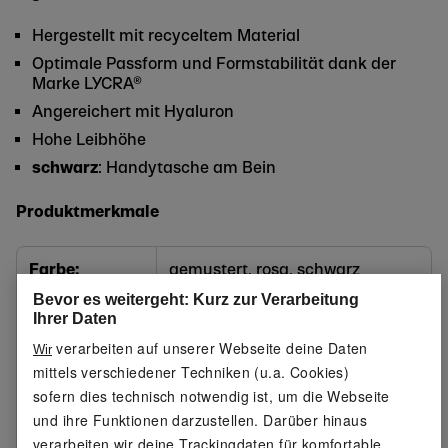
Hergestellt mit recyceltem Material
Optimale Passform und Formstabilität dank der
Marke LYCRA®
Angereichert mit Hyaluron
Hohe Leibhöhe
schwarz
: Handytasche am Bein
Produktmerkmale
Farbe:
gemustert, rosa, schwarz
Bevor es weitergeht: Kurz zur Verarbeitung
Muster:
gemustert: ja
Ihrer Daten
verarbeiten auf unserer Webseite deine Daten
Wir
Detail:
schwarz: Handytasche am Bein
mittels verschiedener Techniken (u.a. Cookies)
sofern dies technisch notwendig ist, um die Webseite
Material:
78 % Polyester (recycelt), 22 %
und ihre Funktionen darzustellen. Darüber hinaus
Elasthan (LYCRA®)
verarbeiten wir deine Trackingdaten für komfortable