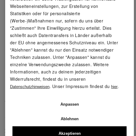
Webseiteneinstellungen, zur Erstellung von
Pflegehinweis:
waschen bei max. 40 °C
Statistiken oder für personalisierte
(Pflegeleicht)
(Werbe-)Maßnahmen nur, sofern du uns über
nicht bleichen
"Zustimmen" Ihre Einwilligung hierzu erteilst. Dies
nicht im Wäschetrockner
schließt auch Datentransfers in Länder außerhalb
trocknen
der EU ohne angemessenes Schutzniveau ein. Unter
nicht bügeln
"Ablehnen" kannst du nur den Einsatz notwendiger
nicht trockenreinigen
Techniken zulassen. Unter "Anpassen" kannst du
Größe:
XS(32/34) - L(44/46)
einzelne Verwendungszwecke zulassen. Weitere
Informationen, auch zu deinem jederzeitigen
Widerrufsrecht, findest du in unseren
Meine Lidl-Größe – so einfach gehts
. Unser Impressum findest du
.
Deine Größe findest du in der .
Datenschutzhinweisen
hier
OEKO-TEX® STANDARD 100
Anpassen
Geprüft auf Schadstoffe
Ablehnen
Zertifizierungsnummer: 21.HCN.83089 Hohenstein
Akzeptieren