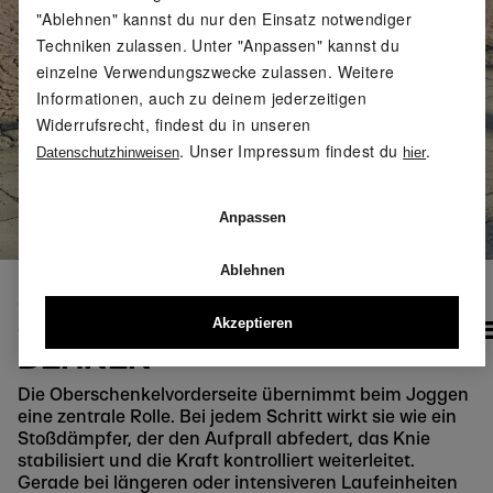
"Ablehnen" kannst du nur den Einsatz notwendiger
Techniken zulassen. Unter "Anpassen" kannst du
einzelne Verwendungszwecke zulassen. Weitere
Informationen, auch zu deinem jederzeitigen
Widerrufsrecht, findest du in unseren
. Unser Impressum findest du
.
Datenschutzhinweisen
hier
Anpassen
Ablehnen
5.
Akzeptieren
OBERSCHENKELVORDERSEIT
DEHNEN
Die Oberschenkelvorderseite übernimmt beim Joggen
eine zentrale Rolle. Bei jedem Schritt wirkt sie wie ein
Stoßdämpfer, der den Aufprall abfedert, das Knie
stabilisiert und die Kraft kontrolliert weiterleitet.
Gerade bei längeren oder intensiveren Laufeinheiten