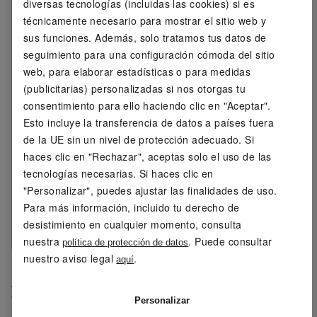
diversas tecnologías (incluidas las cookies) si es
relleno ajustable
técnicamente necesario para mostrar el sitio web y
individualmente:
sus funciones. Además, solo tratamos tus datos de
seguimiento para una configuración cómoda del sitio
Instrucciones de
lavar a una temperatura
web, para elaborar estadísticas o para medidas
cuidado:
máxima de 30 °C (programa
(publicitarias) personalizadas si nos otorgas tu
para prendas delicadas)
consentimiento para ello haciendo clic en "Aceptar".
no usar lejía
Esto incluye la transferencia de datos a países fuera
no secar en la secadora
de la UE sin un nivel de protección adecuado. Si
planchar a una temperatura
haces clic en "Rechazar", aceptas solo el uso de las
máxima de 110 °C. No usar
plancha de vapor
tecnologías necesarias. Si haces clic en
no lavar en seco
"Personalizar", puedes ajustar las finalidades de uso.
Para más información, incluido tu derecho de
Contenido del
1 cojín de yoga
desistimiento en cualquier momento, consulta
paquete:
nuestra
. Puede consultar
política de protección de datos
nuestro aviso legal
.
aquí
OEKO-TEX® STANDARD 100
Personalizar