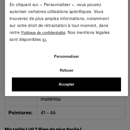
En cliquant sur « Personnaliser », vous pouvez
languette et du col, boucle
autoriser certaines utilisations spécifiques. Vous
d'enfilage
trouverez de plus amples informations, notamment
sur votre droit de rétractation à tout moment, dans
Fonction:
hydrofuge
notre
. Nos mentions légales
Politique de confidentialité
sont disponibles
.
Type de
Laçage
ici
fermeture:
Personnaliser
Semelle
semelle extérieure profilée en TPR
extérieure:
Refuser
Matériaux:
Tige : textile, autre matériau ;
Accepter
Doublure et semelle intérieure :
textile ; Semelle extérieure : autre
matériau
Pointures:
41 - 46
Ma taille Lidl ? Rien de plus facile !