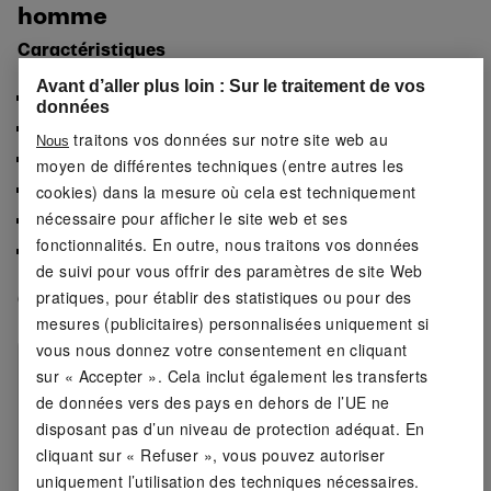
homme
Caractéristiques
Avant d’aller plus loin : Sur le traitement de vos
Hydrofuge
données
Confortable à porter grâce à l'intérieur textile
traitons vos données sur notre site web au
Nous
Semelle intérieure amovible
moyen de différentes techniques (entre autres les
Rembourrage confortable de la languette et du col
cookies) dans la mesure où cela est techniquement
nécessaire pour afficher le site web et ses
Semelle extérieure profilée en TPR
fonctionnalités. En outre, nous traitons vos données
Avec boucle d'enfilage pratique
de suivi pour vous offrir des paramètres de site Web
pratiques, pour établir des statistiques ou pour des
Caractéristiques du produit
mesures (publicitaires) personnalisées uniquement si
vous nous donnez votre consentement en cliquant
Couleurs:
bleu marine, noir
sur « Accepter ». Cela inclut également les transferts
de données vers des pays en dehors de l’UE ne
Motif:
non
disposant pas d’un niveau de protection adéquat. En
cliquant sur « Refuser », vous pouvez autoriser
Détail:
intérieur textile, semelle intérieure
uniquement l’utilisation des techniques nécessaires.
amovible, rembourrage de la