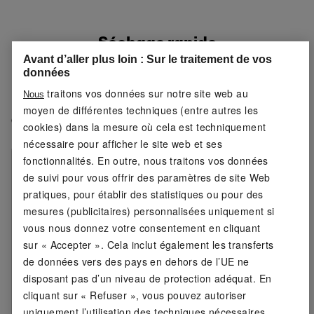
Séchage rapide
Avant d’aller plus loin : Sur le traitement de vos
données
Évacuation de l'humidité
traitons vos données sur notre site web au
Nous
moyen de différentes techniques (entre autres les
Caractéristiques du produit
cookies) dans la mesure où cela est techniquement
nécessaire pour afficher le site web et ses
fonctionnalités. En outre, nous traitons vos données
Couleurs :
noir ; bordeaux ; blanc
de suivi pour vous offrir des paramètres de site Web
pratiques, pour établir des statistiques ou pour des
Fonction :
séchage rapide et évacuation de
l'humidité
mesures (publicitaires) personnalisées uniquement si
vous nous donnez votre consentement en cliquant
Encolure :
col rond
sur « Accepter ». Cela inclut également les transferts
de données vers des pays en dehors de l’UE ne
Composition:
83 % polyester (recyclé*), 17 %
disposant pas d’un niveau de protection adéquat. En
élasthanne (LYCRA®)
cliquant sur « Refuser », vous pouvez autoriser
uniquement l’utilisation des techniques nécessaires.