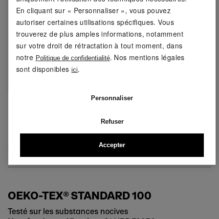
Laver à 40°C maximum
Conseils
En cliquant sur « Personnaliser », vous pouvez
d'entretien :
autoriser certaines utilisations spécifiques. Vous
Ne pas blanchir
trouverez de plus amples informations, notamment
sur votre droit de rétractation à tout moment, dans
Ne pas nettoyer à sec
notre
. Nos mentions légales
Politique de confidentialité
sont disponibles
.
ici
Ne pas repasser
Ma taille Lidl ? Rien de plus facile !
Personnaliser
Il suffit de consulter le Lidl. Choisissez un groupe de
Refuser
personnes et une catégorie de produits, saisissez vos
mensurations, puis appuyez sur le bouton pour
Accepter
calculer votre taille. Votre taille s'affiche alors.
OEKO-TEX® STANDARD 100
Testé sur les substances nocives