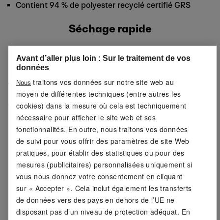
Contient 94 % de polyester recyclé certifié GRS
Séchage rapide
Évacuation de l'humidité
Avant d’aller plus loin : Sur le traitement de vos
données
traitons vos données sur notre site web au
Caractéristiques du produit
Nous
moyen de différentes techniques (entre autres les
cookies) dans la mesure où cela est techniquement
Couleurs :
noir ; blanc
nécessaire pour afficher le site web et ses
fonctionnalités. En outre, nous traitons vos données
Détail :
Qualité piquée – structure
de suivi pour vous offrir des paramètres de site Web
respirante
pratiques, pour établir des statistiques ou pour des
mesures (publicitaires) personnalisées uniquement si
Fonction :
séchage rapide et évacuation
vous nous donnez votre consentement en cliquant
de l'humidité
sur « Accepter ». Cela inclut également les transferts
de données vers des pays en dehors de l’UE ne
Encolure :
légère encolure en V
disposant pas d’un niveau de protection adéquat. En