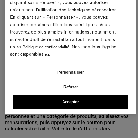
cliquant sur « Refuser », vous pouvez autoriser
Composition:
94 % polyester, 6 % élasthanne
uniquement l’utilisation des techniques nécessaires.
(LYCRA®)
En cliquant sur « Personnaliser », vous pouvez
autoriser certaines utilisations spécifiques. Vous
Laver à 40°C maximum
Conseils
trouverez de plus amples informations, notamment
d'entretien :
Ne pas blanchir
sur votre droit de rétractation à tout moment, dans
notre
. Nos mentions légales
Politique de confidentialité
Ne pas nettoyer à sec
sont disponibles
.
ici
Ne pas repasser
Personnaliser
Refuser
Ma taille Lidl ? Rien de plus facile !
Accepter
Il suffit de consulter le Lidl. Choisissez un groupe de
personnes et une catégorie de produits, saisissez vos
mensurations, puis appuyez sur le bouton pour
calculer votre taille. Votre taille s'affiche alors.