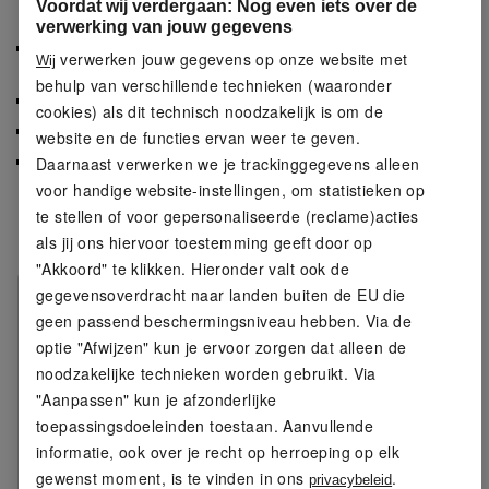
Eigenschappen
Voordat wij verdergaan: Nog even iets over de
verwerking van jouw gegevens
Hoes van 100% katoen – afneembaar, wasbaar
verwerken jouw gegevens op onze website met
Wij
en onderhoudsvriendelijk
behulp van verschillende technieken (waaronder
Praktische draaglus voor eenvoudig transport
cookies) als dit technisch noodzakelijk is om de
Boekweitvulling voor een optimale zithouding
website en de functies ervan weer te geven.
Optimale ondersteuning voor een verschillende
Daarnaast verwerken we je trackinggegevens alleen
yoga-oefeningen
voor handige website-instellingen, om statistieken op
te stellen of voor gepersonaliseerde (reclame)acties
Productkenmerken
als jij ons hiervoor toestemming geeft door op
"Akkoord" te klikken. Hieronder valt ook de
gegevensoverdracht naar landen buiten de EU die
Producttype:
Yogakussen
geen passend beschermingsniveau hebben. Via de
Vulling:
Boekweitschillen
optie "Afwijzen" kun je ervoor zorgen dat alleen de
noodzakelijke technieken worden gebruikt. Via
Materiaal:
100 % katoen
"Aanpassen" kun je afzonderlijke
toepassingsdoeleinden toestaan. Aanvullende
Afmetingen:
ca. Ø 30 x H 13 cm
informatie, ook over je recht op herroeping op elk
gewenst moment, is te vinden in ons
.
privacybeleid