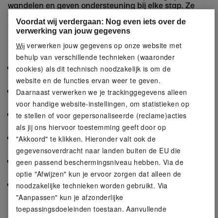
wandelen en geven ondersteuning bij elke stap. Ze
combineren comfort met handige functies voor
Voordat wij verdergaan: Nog even iets over de
onderweg.
verwerking van jouw gegevens
verwerken jouw gegevens op onze website met
Eigenschappen
Wij
behulp van verschillende technieken (waaronder
Het waterafstotende materiaal biedt bescherming
cookies) als dit technisch noodzakelijk is om de
bij licht nat weer
website en de functies ervan weer te geven.
Een zachte textiele binnenvoering zorgt voor
Daarnaast verwerken we je trackinggegevens alleen
aangenaam draagcomfort
voor handige website-instellingen, om statistieken op
De binnenzool is uitneembaar, wat handig is bij
te stellen of voor gepersonaliseerde (reclame)acties
luchten of vervangen
als jij ons hiervoor toestemming geeft door op
Gevoerde tong en schachtrand geven extra comfort
"Akkoord" te klikken. Hieronder valt ook de
tijdens het lopen
gegevensoverdracht naar landen buiten de EU die
Geprofileerde TPR buitenzool biedt grip op
geen passend beschermingsniveau hebben. Via de
verschillende ondergronden
optie "Afwijzen" kun je ervoor zorgen dat alleen de
Praktische aantreklus helpt bij snel en makkelijk
noodzakelijke technieken worden gebruikt. Via
aantrekken
"Aanpassen" kun je afzonderlijke
toepassingsdoeleinden toestaan. Aanvullende
Productkenmerken