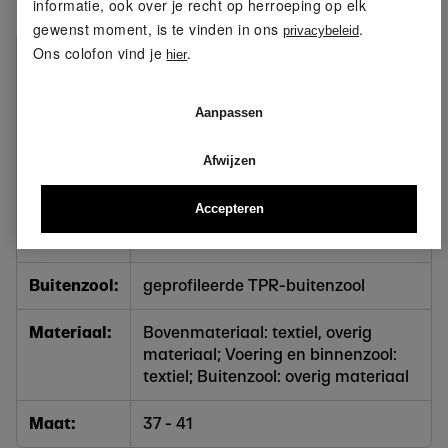
informatie, ook over je recht op herroeping op elk
gewenst moment, is te vinden in ons
.
privacybeleid
Ons colofon vind je
.
Kleur:
bruin, zwart
hier
Detail:
textiele binnenvoering, uitneembare
Aanpassen
binnenzool, tong- en
schachtrandvulling, aantreklus
Afwijzen
Functie:
waterafstotend
Accepteren
Sluiting:
vetersluiting
Buitenzool:
geprofileerde TPR-buitenzool
Materiaal:
Bovenmateriaal: textiel, overig
materiaal; Voering en binnenzool:
textiel; Buitenzool: overig materiaal
Maat:
37 - 41