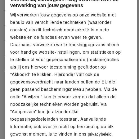
verwerking van jouw gegevens
Waterafstotend bovenmateriaal dankzij de BIONIC-
verwerken jouw gegevens op onze website met
Wij
FINISH® ECO-behandeling
behulp van verschillende technieken (waaronder
Een elastische tailleband met trekkoord zorgt voor
cookies) als dit technisch noodzakelijk is om de
een comfortabele pasvorm
website en de functies ervan weer te geven.
Zijzakken en extra zakken op het been bieden
Daarnaast verwerken we je trackinggegevens alleen
ruimte voor kleine spullen
voor handige website-instellingen, om statistieken op
De broekspijpen zijn in wijdte verstelbaar voor extra
te stellen of voor gepersonaliseerde (reclame)acties
gemak
als jij ons hiervoor toestemming geeft door op
Goede pasvorm en blijft in model dankzij elastaan
"Akkoord" te klikken. Hieronder valt ook de
(LYCRA®)
gegevensoverdracht naar landen buiten de EU die
geen passend beschermingsniveau hebben. Via de
Productkenmerken
optie "Afwijzen" kun je ervoor zorgen dat alleen de
noodzakelijke technieken worden gebruikt. Via
Kleur:
beige, zwart
"Aanpassen" kun je afzonderlijke
toepassingsdoeleinden toestaan. Aanvullende
Detail:
elastische tailleband met
informatie, ook over je recht op herroeping op elk
trekkoord, met zijzakken en
gewenst moment, is te vinden in ons
.
privacybeleid
praktische zakken op het been