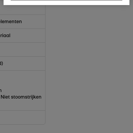
 elementen
riaal
d)
n
. Niet stoomstrijken