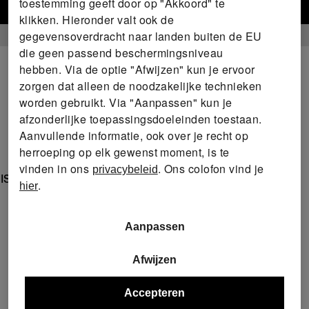
toestemming geeft door op "Akkoord" te
Naar webshop
klikken. Hieronder valt ook de
gegevensoverdracht naar landen buiten de EU
die geen passend beschermingsniveau
hebben. Via de optie "Afwijzen" kun je ervoor
zorgen dat alleen de noodzakelijke technieken
worden gebruikt. Via "Aanpassen" kun je
afzonderlijke toepassingsdoeleinden toestaan.
Aanvullende informatie, ook over je recht op
herroeping op elk gewenst moment, is te
vinden in ons
. Ons colofon vind je
privacybeleid
INISH® ECO-behandeling
.
hier
Aanpassen
Afwijzen
Accepteren