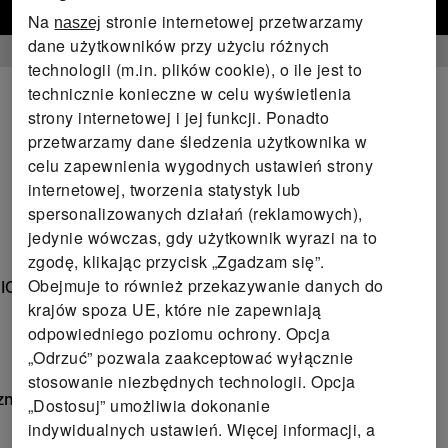
Przejdź so sklepu internetowy
Na
stronie internetowej przetwarzamy
naszej
dane użytkowników przy użyciu różnych
technologii (m.in. plików cookie), o ile jest to
technicznie konieczne w celu wyświetlenia
strony internetowej i jej funkcji. Ponadto
przetwarzamy dane śledzenia użytkownika w
celu zapewnienia wygodnych ustawień strony
internetowej, tworzenia statystyk lub
spersonalizowanych działań (reklamowych),
jedynie wówczas, gdy użytkownik wyrazi na to
zgodę, klikając przycisk „Zgadzam się”.
Obejmuje to również przekazywanie danych do
BIONIC-FINISH® ECO
krajów spoza UE, które nie zapewniają
odpowiedniego poziomu ochrony. Opcja
„Odrzuć” pozwala zaakceptować wyłącznie
stosowanie niezbędnych technologii. Opcja
cznym marki YKK
„Dostosuj” umożliwia dokonanie
indywidualnych ustawień. Więcej informacji, a