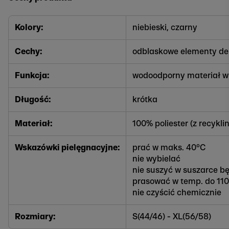
Kolory:
niebieski, czarny
Cechy:
odblaskowe elementy de
Funkcja:
wodoodporny materiał w
Długość:
krótka
Materiał:
100% poliester (z recykli
Wskazówki pielęgnacyjne:
prać w maks. 40°C
nie wybielać
nie suszyć w suszarce b
prasować w temp. do 110°
nie czyścić chemicznie
Rozmiary:
S(44/46) - XL(56/58)