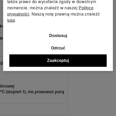
także prawo do wycofania zgody w dowolnym
momencie, można znaleźć w naszej
Polityce
. Naszą notę prawną można znaleźć
prywatności
.
tutaj
koracyjne
Dostosuj
ierzchni
Odrzuć
Zaakceptuj
ngu)
ębnowej
C (stopień 1), nie prasować parą