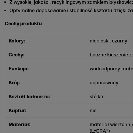
Z wysokiej jakości, recyklingowym zamkiem błyskawi
Optymalne dopasowanie i stabilność kształtu dzięki 
Cechy produktu
Kolory:
niebieski; czarny
Cechy:
boczne kieszenie 
Funkcja:
wodoodporny mater
Krój:
dopasowany
Kształt kołnierza:
stójka
Kaptur:
nie
Materiał:
materiał wierzchni/
(LYCRA®)