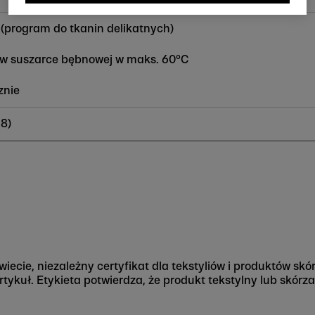
(program do tkanin delikatnych)
e w suszarce bębnowej w maks. 60°C
znie
58)
świecie, niezależny certyfikat dla tekstyliów i produktów 
artykuł. Etykieta potwierdza, że produkt tekstylny lub skó