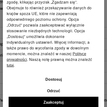
zgodę, klikając przycisk „Zgadzam się”.
cznym marki YKK
Obejmuje to również przekazywanie danych do
zawartości włókien wysokogatunkowego elastanu LYCRA®
krajów spoza UE, które nie zapewniają
odpowiedniego poziomu ochrony. Opcja
„Odrzuć” pozwala zaakceptować wyłącznie
stosowanie niezbędnych technologii. Opcja
„Dostosuj” umożliwia dokonanie
indywidualnych ustawień. Więcej informacji, a
zapinane na zamek
także prawo do wycofania zgody w dowolnym
momencie, można znaleźć w naszej
Polityce
iał wierzchni dzięki wykończeniu BIONIC-FINISH® ECO
. Naszą notę prawną można znaleźć
prywatności
.
tutaj
Dostosuj
Odrzuć
wypełnienie/podszewka: 100% poliester (z recyklingu); mater
Zaakceptuj