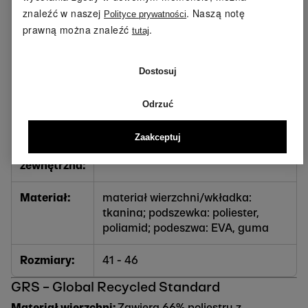
znaleźć w naszej
. Naszą notę
Polityce prywatności
Cechy:
płyta karbonowa
prawną można znaleźć
.
tutaj
Funkcja:
optymalna amortyzacja i zwrot
energii
Dostosuj
Rodzaj
sznurowadła
Odrzuć
zapięcia:
Zaakceptuj
Podeszwa
wysokowydajna podeszwa EVA
zewnętrzna:
Materiał:
materiał wierzchni/wkładka:
tkanina; podszewka: poliester,
poliamid; podeszwa: EVA, guma
Rozmiary:
41 - 46
GRS – Global Recycled Standard
Materiał wierzchni:
Zawiera 66% poliestru z