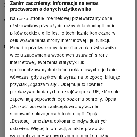
Zanim zaczniemy: Informacje na temat
PŁYTA KARBONOWA
Odzyskiwanie energii dzięki
przetwarzania danych użytkownika
lepszemu przenoszeniu siły.
Na
stronie internetowej przetwarzamy dane
naszej
PODESZWA ŚRODKOWA Z WYSOKOWYDAJNEJ
użytkowników przy użyciu różnych technologii (m.in.
PIANKI EVA
Wydajna podeszwa środkowa z pianki
EVA jest lekka, amortyzująca i pochłaniająca
plików cookie), o ile jest to technicznie konieczne w
wstrząsy.
celu wyświetlenia strony internetowej i jej funkcji.
GUMOWA PODESZWA ZEWNĘTRZNA
Gumowa
Ponadto przetwarzamy dane śledzenia użytkownika
podeszwa zewnętrzna zapewnia dobrą
w celu zapewnienia wygodnych ustawień strony
przyczepność na każdej nawierzchni.
internetowej, tworzenia statystyk lub
Opis produktu
spersonalizowanych działań (reklamowych), jedynie
wówczas, gdy użytkownik wyrazi na to zgodę, klikając
Wykonane z materiałów pochodzących z recyklingu
przycisk „Zgadzam się”. Obejmuje to również
Optymalna amortyzacja i zwrot energii dzięki
przekazywanie danych do krajów spoza UE, które nie
wysokowydajnej podeszwie EVA i płycie karbonowej
zapewniają odpowiedniego poziomu ochrony. Opcja
Przyjemnie lekkie i oddychające
„Odrzuć” pozwala zaakceptować wyłącznie
stosowanie niezbędnych technologii. Opcja
Cechy produktu
„Dostosuj” umożliwia dokonanie indywidualnych
ustawień. Więcej informacji, a także prawo do
Kolory:
czarny; biały
wycofania zgody w dowolnym momencie, można