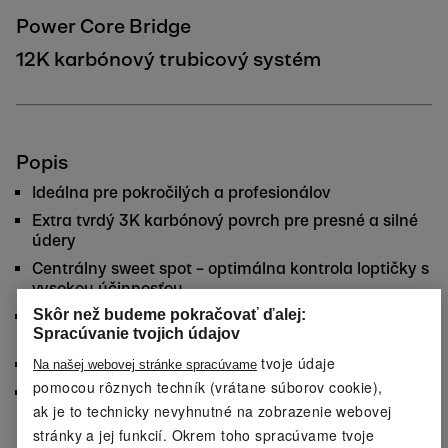
Power Core Bridge
12K karbónový trubicový systém
Popis
Ideálna pre pokročilých a profesionálov
Extra tvrdý 3K karbónový povrch pre presné a silné
údery
Centrálny sweet spot – optimálna kontrola loptičky s
vysokou účinnosťou
Skôr než budeme pokračovať ďalej:
Raketa v tvare slzy s vyváženým pocitom a vysoko
Spracúvanie tvojich údajov
stabilným 12K karbónovým rámom
tvoje údaje
Neutrálne ťažisko pri 270 mm (+/-10 mm)
Na našej webovej stránke spracúvame
pomocou rôznych techník (vrátane súborov cookie),
Pohodlná, protišmyková rukoväť s polstrovaným
ak je to technicky nevyhnutné na zobrazenie webovej
bezpečnostným pútkom na ruku
stránky a jej funkcií. Okrem toho spracúvame tvoje