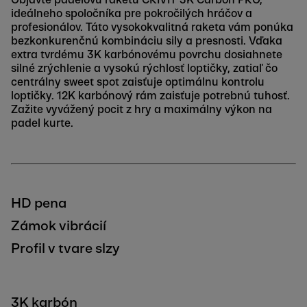
ideálneho spoločníka pre pokročilých hráčov a
profesionálov. Táto vysokokvalitná raketa vám ponúka
bezkonkurenčnú kombináciu sily a presnosti. Vďaka
extra tvrdému 3K karbónovému povrchu dosiahnete
silné zrýchlenie a vysokú rýchlosť loptičky, zatiaľ čo
centrálny sweet spot zaisťuje optimálnu kontrolu
loptičky. 12K karbónový rám zaisťuje potrebnú tuhosť.
Zažite vyvážený pocit z hry a maximálny výkon na
padel kurte.
HD pena
Zámok vibrácií
Profil v tvare slzy
3K karbón