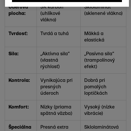
Úderová
3K karbón
Sklolaminát
plocha
:
(uhlíkové
(sklenené vlákno)
vlákno)
Tvrdosť:
Tvrdá a tuhá
Mäkká a
elastická
Sila:
„Aktívna sila“
„Pasívna sila“
(vlastná
(trampolínový
rýchlosť)
efekt)
Kontrola:
Vynikajúca pri
Dobrá pri
presných
pomalých
úderoch
loptičkách
Komfort:
Nízky (priama
Vysoký (nízke
spätná väzba)
vibrácie)
Špeciálna
Presná extra
Sklolaminátová