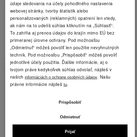
údaje sledovania na účely pohodlného nastavenia
webovej stránky, tvorby štatistík alebo
Porovnanie produktov
personalizovaných (reklamných) opatrení len vtedy,
ak nám na to udelíš súhlas kliknutím na „Súhlasiť“.
CRIVIT Padel raketa 3K Carbon PRO
To zahŕňa aj prenos údajov do krajín mimo EÚ bez
primeranej úrovne ochrany. Pod možnosťou
CRIVIT Padel raketa Fiberglas Comfort
„Odmietnuť“ môžeš povoliť len použitie nevyhnutných
techník. Pod možnosťou „Prispôsobiť“ môžeš povoliť
Vlastnosti produktu
jednotlivé účely použitia. Ďalšie informácie, aj o
tvojom práve kedykoľvek súhlas odvolať, nájdeš v
CRIVIT Padel
CRIVIT Padel
našich
. Našu
informáciách o ochrane osobných údajov
raketa 3K
raketa Fiberglas
právne informácie nájdeš
.
tu
Carbon PRO
Comfort
Tvar
Slza
Slza
Prispôsobiť
rakety
:
Odmietnuť
Typ hráča:
Pokročilí a
Začiatočníci a
profesionáli
pokročilí
Prijať