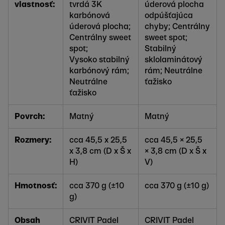
vlastnosť:
tvrdá 3K
úderová plocha
karbónová
odpúšťajúca
úderová plocha;
chyby; Centrálny
Centrálny sweet
sweet spot;
spot;
Stabilný
Vysoko stabilný
sklolaminátový
karbónový rám;
rám; Neutrálne
Neutrálne
ťažisko
ťažisko
Povrch:
Matný
Matný
Rozmery:
cca 45,5 x 25,5
cca 45,5 × 25,5
x 3,8 cm (D x Š x
× 3,8 cm (D x Š x
H)
V)
Hmotnosť:
cca 370 g (±10
cca 370 g (±10 g)
g)
Obsah
CRIVIT Padel
CRIVIT Padel