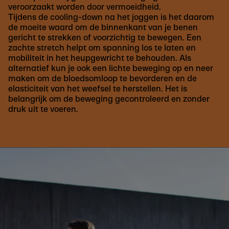
veroorzaakt worden door vermoeidheid.
Tijdens de cooling-down na het joggen is het daarom
de moeite waard om de binnenkant van je benen
gericht te strekken of voorzichtig te bewegen. Een
zachte stretch helpt om spanning los te laten en
mobiliteit in het heupgewricht te behouden. Als
alternatief kun je ook een lichte beweging op en neer
maken om de bloedsomloop te bevorderen en de
elasticiteit van het weefsel te herstellen. Het is
belangrijk om de beweging gecontroleerd en zonder
druk uit te voeren.