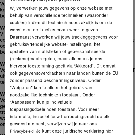
Van tenten, slaapzakken en all-weatherkleding tot
verwerken jouw gegevens op onze website met
Wij
kampeeraccessoires: CRIVIT heeft alles om jouw
behulp van verschillende technieken (waaronder
buitenavonturen comfortabel en spannend te maken.
cookies) indien dit technisch noodzakelijk is om de
Welke running essentials kan ik vinden?
website en de functies ervan weer te geven.
Vind hardloopschoenen en kleding die zijn ontworpen voor
Daarnaast verwerken wij jouw trackinggegevens voor
comfort, snelheid en uithoudingsvermogen, of het nu om je
gebruiksvriendelijke website-instellingen, het
ochtendrondje of je volgende marathon gaat. Met CRIVIT
opstellen van statistieken of gepersonaliseerde
ben je altijd klaar voor je run.
(reclame)maatregelen, maar alleen als je ons
Wat is inbegrepen bij plezier- en teamsporten?
hiervoor toestemming geeft via “Akkoord”. Dit omvat
Van volleybal en basketbal tot tennis en padel biedt CRIVIT
ook gegevensoverdrachten naar landen buiten de EU
uitrusting voor zowel ontspannen plezier als competitief
zonder passend beschermingsniveau. Onder
teamspel.
"Weigeren" kun je alleen het gebruik van
Wat omvat de fitnesscategorie?
noodzakelijke technieken toestaan. Onder
Van roeimachines en halterbanken tot fasciarollers,
"Aanpassen" kun je individuele
gewichtballen en ademende sportkleding – ontdek
toepassingsdoeleinden toestaan. Voor meer
trainingsapparatuur, kleding en accessoires voor je
informatie, inclusief jouw herroepingsrecht op elk
workouts in de sportschool of thuis, allemaal ontworpen
gewenst moment, verwijzen wij je naar ons
om je spieren in beweging te houden.
. Je kunt onze juridische verklaring hier
Privacybeleid