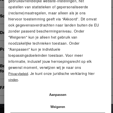
gebruiksvriendelijke website-instellingen, het
opstellen van statistieken of gepersonaliseerde
(reclame)maatregelen, maar alleen als je ons
Schlagbewegung: ruhig, geführt, stabil
hiervoor toestemming geeft via “Akkoord”. Dit omvat
ook gegevensoverdrachten naar landen buiten de EU
zonder passend beschermingsniveau. Onder
De forehand in de spelcontext
"Weigeren" kun je alleen het gebruik van
noodzakelijke technieken toestaan. Onder
"Aanpassen" kun je individuele
Padeltip voor beginners
toepassingsdoeleinden toestaan. Voor meer
informatie, inclusief jouw herroepingsrecht op elk
Betrouwbaarheid in plaats van snelheid bij de padel-
gewenst moment, verwijzen wij je naar ons
forehand
. Je kunt onze juridische verklaring hier
Privacybeleid
.
vinden
FAQ – Veelgestelde vragen over de padel-forehand
Aanpassen
Weigeren