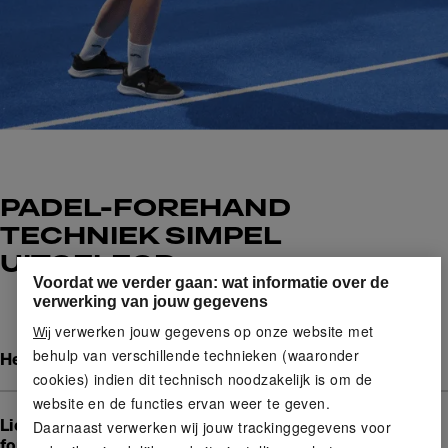
PADEL-FOREHAND
TECHNIEK SIMPEL
UITGELEGD
Voordat we verder gaan: wat informatie over de
verwerking van jouw gegevens
verwerken jouw gegevens op onze website met
Wij
behulp van verschillende technieken (waaronder
Het basisidee van de padel-forehand
Play
cookies) indien dit technisch noodzakelijk is om de
website en de functies ervan weer te geven.
Lichaamshouding en contactpunt van de padel-
Daarnaast verwerken wij jouw trackinggegevens voor
forehand