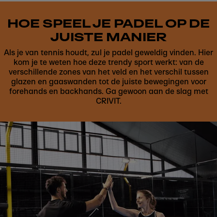
HOE SPEEL JE PADEL OP DE
JUISTE MANIER
Als je van tennis houdt, zul je padel geweldig vinden. Hier
kom je te weten hoe deze trendy sport werkt: van de
verschillende zones van het veld en het verschil tussen
glazen en gaaswanden tot de juiste bewegingen voor
forehands en backhands. Ga gewoon aan de slag met
CRIVIT.