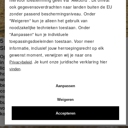
hiervoor toestemming geeft via “Akkoord”. Dit omvat
ook gegevensoverdrachten naar landen buiten de EU
zonder passend beschermingsniveau. Onder
"Weigeren" kun je alleen het gebruik van
noodzakelijke technieken toestaan. Onder
"Aanpassen" kun je individuele
5 KM HARDLOPEN MET RITME IN PLAATS VAN
toepassingsdoeleinden toestaan. Voor meer
SNELHEID
informatie, inclusief jouw herroepingsrecht op elk
gewenst moment, verwijzen wij je naar ons
Op weg naar je eerste vijf kilometer is het belangrijkste om
. Je kunt onze juridische verklaring hier
in een rustig tempo te lopen. Een constant ritme helpt je
Privacybeleid
lichaam om de juiste balans te vinden: Ademhaling,
.
vinden
hartslag en pas passen beter bij elkaar - en dit is precies
wat ervoor zorgt dat de loop makkelijker aanvoelt, ook al
ben je langer onderweg. Aan de andere kant maakt
Aanpassen
constant versnellen of te snel starten het lopen onnodig
moeilijk: De kans is groter dat je kramp krijgt, sneller
Weigeren
buiten adem raakt en je loopritme verliest. Daarom geldt
voor beginners: leer eerst rustig en kalm te lopen, dan
Accepteren
komt de snelheid later vanzelf.