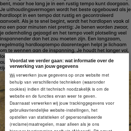
bent, maar hoe lang je in een rustig tempo kunt doorgaan.
Je uithoudingsvermogen wordt het beste opgebouwd als je
hardloopt in een tempo dat rustig en gecontroleerd
aanvoelt. Als je te snel begint, wordt het hardlopen vaak al
na een paar minuten niet prettig: Je benen worden zwaar,
je ademhaling gejaagd en het tempo voelt plotseling veel
inspannender dan het zou moeten zijn. Een langzaam,
regelmatig hardlooptempo daarentegen helpt je lichaam
om te wennen aan de inspanning. Je houdt het langer vol,
loopt meer ontspannen en legt de basis voor het
Voordat we verder gaan: wat informatie over de
automatisch verbeteren van je uithoudingsvermogen
verwerking van jouw gegevens
tijdens het hardlopen.
verwerken jouw gegevens op onze website met
Wij
behulp van verschillende technieken (waaronder
cookies) indien dit technisch noodzakelijk is om de
website en de functies ervan weer te geven.
Daarnaast verwerken wij jouw trackinggegevens voor
gebruiksvriendelijke website-instellingen, het
opstellen van statistieken of gepersonaliseerde
(reclame)maatregelen, maar alleen als je ons