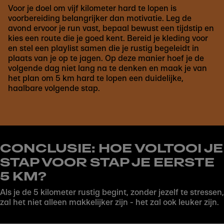
Voor je doel om vijf kilometer hard te lopen is
voorbereiding belangrijker dan motivatie. Leg de
avond ervoor je run vast, bepaal bewust een tijdstip en
kies een route die je goed kent. Bereid je kleding voor
en stel een playlist samen die je rustig begeleidt in
plaats van je op te jagen. Op deze manier hoef je de
volgende dag niet lang na te denken en maak je van
het plan om 5 km hard te lopen een duidelijke,
haalbare volgende stap.
CONCLUSIE: HOE VOLTOOI JE
STAP VOOR STAP JE EERSTE
5 KM?
Als je de 5 kilometer rustig begint, zonder jezelf te stressen,
zal het niet alleen makkelijker zijn - het zal ook leuker zijn.