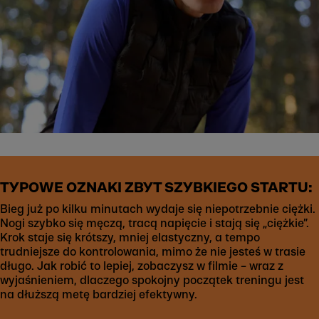
TYPOWE OZNAKI ZBYT SZYBKIEGO STARTU:
Bieg już po kilku minutach wydaje się niepotrzebnie ciężki.
Nogi szybko się męczą, tracą napięcie i stają się „ciężkie”.
Krok staje się krótszy, mniej elastyczny, a tempo
trudniejsze do kontrolowania, mimo że nie jesteś w trasie
długo. Jak robić to lepiej, zobaczysz w filmie – wraz z
wyjaśnieniem, dlaczego spokojny początek treningu jest
na dłuższą metę bardziej efektywny.