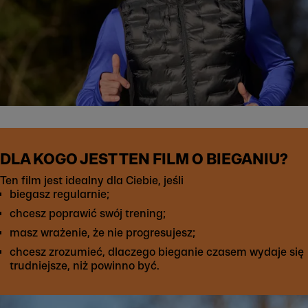
DLA KOGO JEST TEN FILM O BIEGANIU?
Ten film jest idealny dla Ciebie, jeśli
biegasz regularnie;
chcesz poprawić swój trening;
masz wrażenie, że nie progresujesz;
chcesz zrozumieć, dlaczego bieganie czasem wydaje się
trudniejsze, niż powinno być.