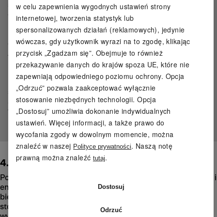
sterowanie precyzyjne. Bez tego przygotowania ciało
w celu zapewnienia wygodnych ustawień strony
co prawda biegnie, ale często pracuje mniej wydajnie.
internetowej, tworzenia statystyk lub
Dzięki regularnej rozgrzewce poprawisz swój styl
spersonalizowanych działań (reklamowych), jedynie
biegania, dzięki czemu bieg stanie się bardziej płynny,
wówczas, gdy użytkownik wyrazi na to zgodę, klikając
a Ty zaoszczędzisz energię.
przycisk „Zgadzam się”. Obejmuje to również
A co z fazą schłodzenia?
Faza schłodzenia nie jest obowiązkiem, lecz cennym
przekazywanie danych do krajów spoza UE, które nie
narzędziem sterującym. Pomaga aktywnie przejść z
zapewniają odpowiedniego poziomu ochrony. Opcja
powrotem do trybu spoczynku: ruch staje się
„Odrzuć” pozwala zaakceptować wyłącznie
spokojniejszy, napięcia mijają, a układ nerwowy może
stosowanie niezbędnych technologii. Opcja
szybciej się wyciszyć. Przy regularnym treningu
„Dostosuj” umożliwia dokonanie indywidualnych
wspiera to regenerację i pozwala zachować mobilność.
Dzięki temu szybciej przygotujesz się na kolejny bieg.
ustawień. Więcej informacji, a także prawo do
wycofania zgody w dowolnym momencie, można
znaleźć w naszej
. Naszą notę
Polityce prywatności
prawną można znaleźć
.
tutaj
4. Zły czas posiłków i picia przed biegiem
Po obfitym posiłku organizm zajęty jest trawieniem – krew i
energia kierowane są do układu pokarmowego. Podczas
Dostosuj
biegu brakuje ich wtedy w pracujących mięśniach: bieg
staje się ociężały, nogi szybciej robią się ciężkie, a tempo
Odrzuć
wydaje się niepotrzebnie wyczerpujące.