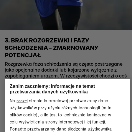
3. BRAK ROZGRZEWKI I FAZY
SCHŁODZENIA – ZMARNOWANY
POTENCJAŁ
Rozgrzewka faza schłodzenia są często postrzegane
jako opcjonalne dodatki lub kojarzone wyłącznie z
zapobieganiem urazom. W rzeczywistości chodzi o coś
więcej: o jakość ruchu, sterowanie mięśniami i
Zanim zaczniemy: Informacje na temat
efektywność.
przetwarzania danych użytkownika
Faza rozbiegania ≠ rozgrzewka:
Faza rozbiegania to przejście ze stanu spoczynku do
Na
stronie internetowej przetwarzamy dane
naszej
wysiłku – serce, oddech i metabolizm powoli
użytkowników przy użyciu różnych technologii (m.in.
przyspieszają, o ile tempo jest wystarczająco spokojne.
plików cookie), o ile jest to technicznie konieczne w
Rozgrzewka natomiast to krótkie, celowe
celu wyświetlenia strony internetowej i jej funkcji.
przygotowanie układu nerwowo-mięśniowego: ruchy
Ponadto przetwarzamy dane śledzenia użytkownika
stają się wyraźniejsze, stawy przygotowane, a