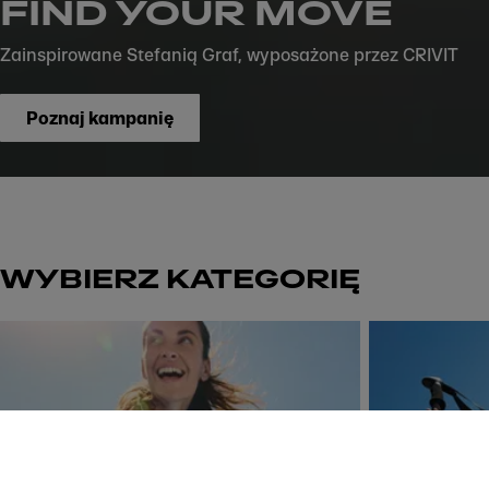
FIND YOUR MOVE
Zainspirowane Stefanią Graf, wyposażone przez CRIVIT
Poznaj kampanię
WYBIERZ KATEGORIĘ