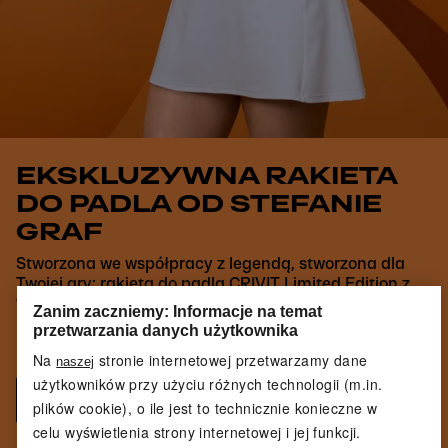
EKSKLUZYWNA RAKIETA
DO PADLA OD STEFANIE
GRAF
Stworzona we współpracy z legendą, stworzona dla
Twojej gry: rakieta do padla CRIVIT Limited Edition z
12K Carbon i najwyższej jakości technologią zapewnia
Zanim zaczniemy: Informacje na temat
maksymalną wydajność na korcie. Dla każdego
przetwarzania danych użytkownika
poziomu gry.
Na
stronie internetowej przetwarzamy dane
naszej
użytkowników przy użyciu różnych technologii (m.in.
Dowiedz się więcej
plików cookie), o ile jest to technicznie konieczne w
celu wyświetlenia strony internetowej i jej funkcji.