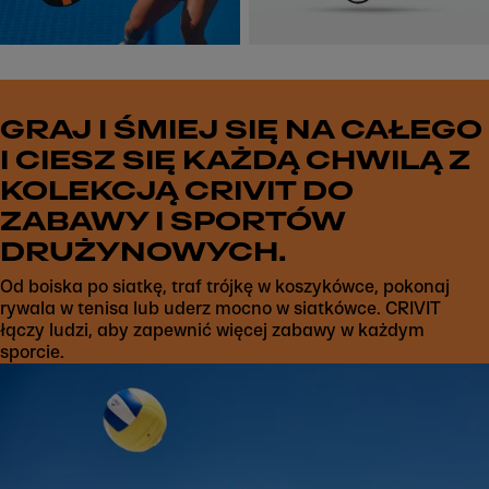
GRAJ I ŚMIEJ SIĘ NA CAŁEGO
I CIESZ SIĘ KAŻDĄ CHWILĄ Z
KOLEKCJĄ CRIVIT DO
ZABAWY I SPORTÓW
DRUŻYNOWYCH.
Od boiska po siatkę, traf trójkę w koszykówce, pokonaj
rywala w tenisa lub uderz mocno w siatkówce. CRIVIT
łączy ludzi, aby zapewnić więcej zabawy w każdym
sporcie.