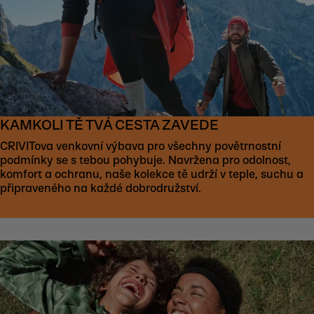
KAMKOLI TĚ TVÁ CESTA ZAVEDE
CRIVITova venkovní výbava pro všechny povětrnostní
podmínky se s tebou pohybuje. Navržena pro odolnost,
komfort a ochranu, naše kolekce tě udrží v teple, suchu a
připraveného na každé dobrodružství.