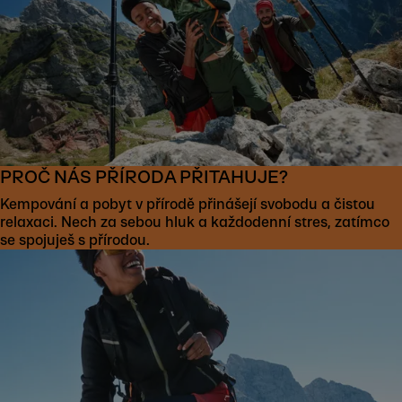
PROČ NÁS PŘÍRODA PŘITAHUJE?
Kempování a pobyt v přírodě přinášejí svobodu a čistou
relaxaci. Nech za sebou hluk a každodenní stres, zatímco
se spojuješ s přírodou.