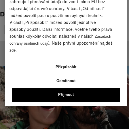
zahrnuje i předávání údajů do zemí mimo EU bez
odpovídající úrovně ochrany. V části „Odmítnout“
DOBRODRUHOVSKÉ OBLEČENÍ
můžeš povolit pouze použití nezbytných technik.
V části „Přizpůsobit“ můžeš povolit jednotlivé
způsoby použití. Další informace, včetně tvého práva
Všechny
souhlas kdykoliv odvolat, nalezneš v našich
Zásadách
. Naše právní upozornění najdeš
ochrany osobních údajů
.
zde
Nebyly nalezeny žádné produkty.
Přizpůsobit
Odmítnout
Přijmout