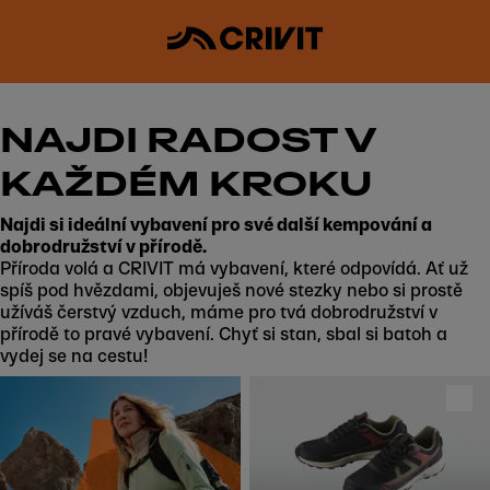
NAJDI RADOST V
KAŽDÉM KROKU
Najdi si ideální vybavení pro své další kempování a
dobrodružství v přírodě.
Příroda volá a CRIVIT má vybavení, které odpovídá. Ať už
spíš pod hvězdami, objevuješ nové stezky nebo si prostě
užíváš čerstvý vzduch, máme pro tvá dobrodružství v
přírodě to pravé vybavení. Chyť si stan, sbal si batoh a
vydej se na cestu!