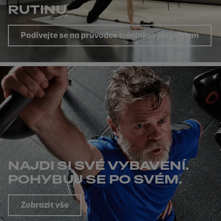
RUTINU
Podívejte se na průvodce tréninkovým plánem
NAJDI SI SVÉ VYBAVENÍ.
POHYBUJ SE PO SVÉM.
Zobrazit vše