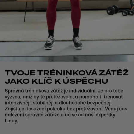
TVOJE TRÉNINKOVÁ ZÁTĚŽ
JAKO KLÍČ K ÚSPĚCHU
Správná tréninková zátěž je individuální. Je pro tebe
výzvou, aniž by tě přetěžovala, a pomáhá ti trénovat
intenzivněji, stabilněji a dlouhodobě bezpečněji.
Zajišťuje dosažení pokroku bez přetěžování. Věnuj čas
nalezení správné zátěže a uč se od naší expertky
Lindy.