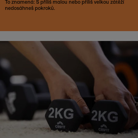
To znamená: S příliš malou nebo příliš velkou zátěží
nedosáhneš pokroků.