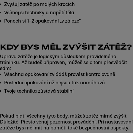
Zvyšuj zátěž po malých krocích
Všímej si techniky a napětí těla
Ponech si 1–2 opakování „v záloze“
KDY BYS MĚL ZVÝŠIT ZÁTĚŽ?
Úprava zátěže je logickým důsledkem pravidelného
tréninku. Až budeš připraven, můžeš se o tom přesvědčit
sám:
Všechna opakování zvládáš provést kontrolovaně
Poslední opakování už nejsou tak namáhavá
Tvoje technika zůstává stabilní
Pokud platí všechny tyto body, můžeš zátěž mírně zvýšit.
Důležité: Přesto věnuj pozornost provádění. Při nastavování
zátěže bys měl mít na paměti také bezpečnostní aspekty.