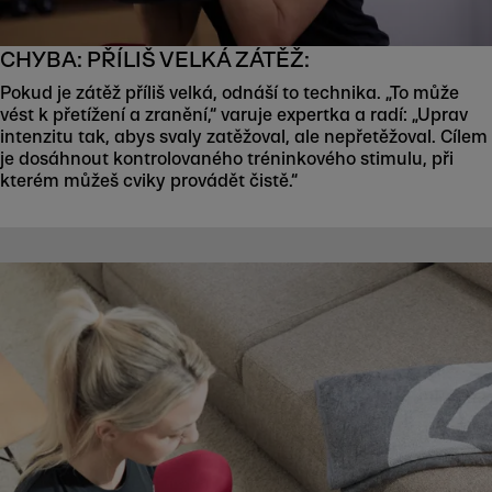
CHYBA: PŘÍLIŠ VELKÁ ZÁTĚŽ:
Pokud je zátěž příliš velká, odnáší to technika. „To může
vést k přetížení a zranění,“ varuje expertka a radí: „Uprav
intenzitu tak, abys svaly zatěžoval, ale nepřetěžoval. Cílem
je dosáhnout kontrolovaného tréninkového stimulu, při
kterém můžeš cviky provádět čistě.“