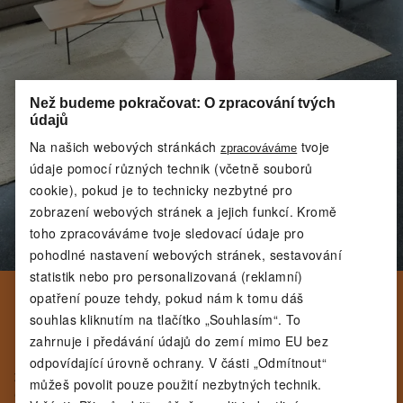
Než budeme pokračovat: O zpracování tvých
údajů
Na našich webových stránkách
tvoje
zpracováváme
údaje pomocí různých technik (včetně souborů
cookie), pokud je to technicky nezbytné pro
zobrazení webových stránek a jejich funkcí. Kromě
toho zpracováváme tvoje sledovací údaje pro
pohodlné nastavení webových stránek, sestavování
statistik nebo pro personalizovaná (reklamní)
opatření pouze tehdy, pokud nám k tomu dáš
BEZPEČNOST NA PRVNÍM
souhlas kliknutím na tlačítko „Souhlasím“. To
MÍSTĚ
zahrnuje i předávání údajů do zemí mimo EU bez
Pro začátečníky i pokročilé by měla být při výběru
odpovídající úrovně ochrany. V části „Odmítnout“
zátěže vždy na prvním místě bezpečnost. Je to
můžeš povolit pouze použití nezbytných technik.
důležité, aby nedošlo ke zranění.