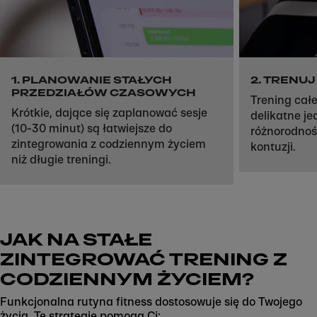
Skip to next section
1. PLANOWANIE STAŁYCH
2. TRENUJ
PRZEDZIAŁÓW CZASOWYCH
Trening całe
Krótkie, dające się zaplanować sesje
delikatne je
(10-30 minut) są łatwiejsze do
różnorodność
zintegrowania z codziennym życiem
kontuzji.
niż długie treningi.
JAK NA STAŁE
ZINTEGROWAĆ TRENING Z
CODZIENNYM ŻYCIEM?
Funkcjonalna rutyna fitness dostosowuje się do Twojego
życia. Te strategie pomogą Ci: