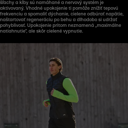
šľachy a kĺby sú namáhané a nervový systém je
aktivovaný. Vhodné upokojenie ti pomôže znížiť tepovú
frekvenciu a spomaliť dýchanie, cielene odbúrať napätie,
naštartovať regeneráciu po behu a dlhodobo si udržať
Play
pohyblivosť. Upokojenie pritom neznamená „maximálne
natiahnutie“, ale skôr cielené vypnutie.