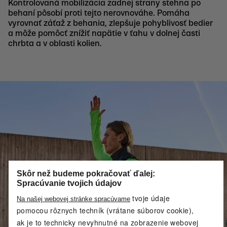
Kontrolovaná mobilizácia zadnej strany stehna po
behaní pôsobí proti tejto nerovnováhe. Pomáha
vyrovnať záťaž z behania, zlepšuje pohyblivosť bedier
a môže pomôcť znížiť napätie v ťahu v dolnej časti
chrbta a v oblasti kolien.
Skôr než budeme pokračovať ďalej:
Spracúvanie tvojich údajov
tvoje údaje
Na našej webovej stránke spracúvame
pomocou rôznych techník (vrátane súborov cookie),
ak je to technicky nevyhnutné na zobrazenie webovej