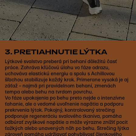
3. PRETIAHNUTIE LÝTKA
Lýtkové svalstvo preberá pri behaní dôležitú časť
práce. Zohráva kľúčovú úlohu vo fáze odrazu,
uchováva elastickú energiu a spolu s Achillovou
šľachou stabilizuje každý krok. Primerane vysoká je aj
záťaž – najmä pri pravidelnom behaní, zmenách
tempa alebo behu na tvrdom povrchu.
Vo fáze upokojenia po behu preto nejde o intenzívne
ťahanie, ale o vedomé uvoľnenie napätia a podporu
prekrvenia lýtok. Pokojný, kontrolovaný strečing
podporuje regeneráciu svalového tkaniva, pomáha
odbúrať zvyškové napätie a môže výrazne znížiť pocit
ťažkých alebo unavených nôh po behu. Strečing lýtka
zároveň pomáha udržiavať pohyblivosť členkového