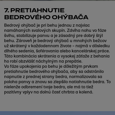
7. PRETIAHNUTIE
BEDROVÉHO OHÝBAČA
Bedrový ohýbač je pri behu jednou z najviac
namáhaných svalových skupín. Zdvíha nohu vo fáze
švihu, stabilizuje panvu a je zásadný pre dobrý štýl
behu. Zároveň je bedrový ohýbač u mnohých bežcov
už skrátený v každodennom živote – najmä v dôsledku
dlhého sedenia, šoférovania alebo kancelárskej práce.
Táto kombinácia skrátenia a vysokej záťaže z behania
ho robí obzvlášť náchylným na prepätie.
Vo fáze upokojenia po behu je dôležitým prvkom
pretiahnutie bedrového ohýbača, aby sa odstránilo
napnutie z prednej strany bedra, normalizovala sa
poloha panvy a znovu sa zlepšilo natiahnutie bedra. To
nielenže odbremení tvoje bedro, ale má to tiež
pozitívny vplyv na dolnú časť chrbta a kolená.