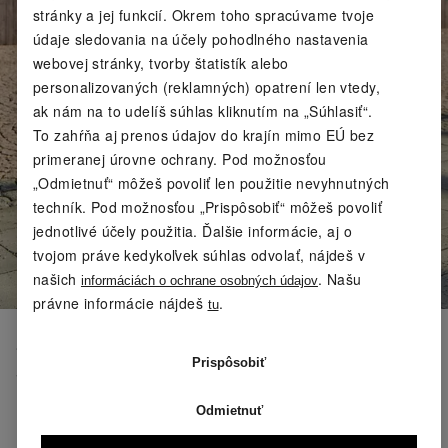
stránky a jej funkcií. Okrem toho spracúvame tvoje
údaje sledovania na účely pohodlného nastavenia
webovej stránky, tvorby štatistík alebo
personalizovaných (reklamných) opatrení len vtedy,
ak nám na to udelíš súhlas kliknutím na „Súhlasiť“.
To zahŕňa aj prenos údajov do krajín mimo EÚ bez
primeranej úrovne ochrany. Pod možnosťou
„Odmietnuť“ môžeš povoliť len použitie nevyhnutných
techník. Pod možnosťou „Prispôsobiť“ môžeš povoliť
jednotlivé účely použitia. Ďalšie informácie, aj o
tvojom práve kedykoľvek súhlas odvolať, nájdeš v
našich
. Našu
informáciách o ochrane osobných údajov
právne informácie nájdeš
.
tu
5. PRETIAHNUTIE PREDNEJ
Prispôsobiť
STRANY STEHNA
Predná strana stehna zohráva pri behu hlavnú úlohu.
Odmietnuť
Pri každom kroku pôsobí ako tlmič nárazov, ktorý tlmí
náraz, stabilizuje koleno a kontrolovane prenáša silu.