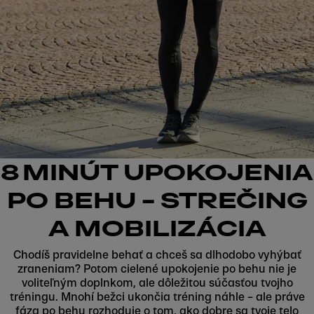
8 MINÚT UPOKOJENIA
PO BEHU – STREČING
A MOBILIZÁCIA
Chodíš pravidelne behať a chceš sa dlhodobo vyhýbať
zraneniam? Potom cielené upokojenie po behu nie je
voliteľným doplnkom, ale dôležitou súčasťou tvojho
tréningu. Mnohí bežci ukončia tréning náhle – ale práve
fáza po behu rozhoduje o tom, ako dobre sa tvoje telo