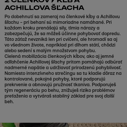
2 ČLENKOVÝ KĹB A
ACHILLOVA ŠĽACHA
Po dobehnutí sa zameraj na členkové kĺby a Achillovu
šľachu – pri behaní sú mimoriadne namáhané. Pri
každom kroku prenášajú sily, tlmia nárazy a
zabezpečujú, že sa môžeš účinne pohybovať dopredu.
Táto záťaž nevzniká len pri cvičení, ale hromadí sa aj
vo všednom živote, napríklad pri dlhom státí, chôdzi
alebo sedení s malým množstvom pohybu.
Cielená mobilizácia členkových kĺbov, ako aj jemné
odľahčenie Achillovej šľachy pritom pomáhajú odbúrať
nadmerné napätie a udržiavať prirodzenú pohyblivosť.
Namiesto intenzívneho strečingu sa tu kladie dôraz na
kontrolované, pokojné pohyby, ktoré podporujú
prekrvenie a obnovujú pružnosť tkaniva. Podporuješ
tým regeneráciu po behu, znižuješ riziko problémov
preťaženia a vytváraš stabilný základ pre svoj ďalší
beh.