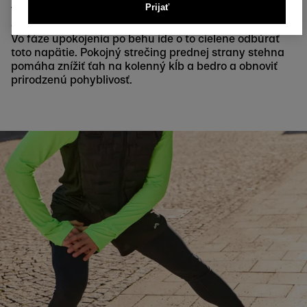
Prijať
Toto svalstvo je preto pod vysokým napätím práve pri
dlhších alebo intenzívnejších bežeckých tréningoch.
Vo fáze upokojenia po behu ide o to cielene odbúrať
toto napätie. Pokojný strečing prednej strany stehna
pomáha znížiť ťah na kolenný kĺb a bedro a obnoviť
prirodzenú pohyblivosť.