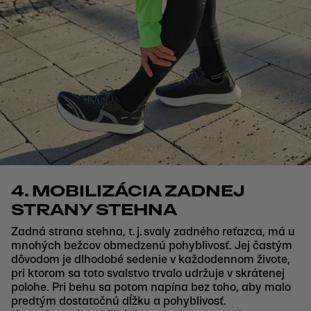
4. MOBILIZÁCIA ZADNEJ
STRANY STEHNA
Zadná strana stehna, t. j. svaly zadného reťazca, má u
mnohých bežcov obmedzenú pohyblivosť. Jej častým
dôvodom je dlhodobé sedenie v každodennom živote,
pri ktorom sa toto svalstvo trvalo udržuje v skrátenej
polohe. Pri behu sa potom napína bez toho, aby malo
predtým dostatočnú dĺžku a pohyblivosť.