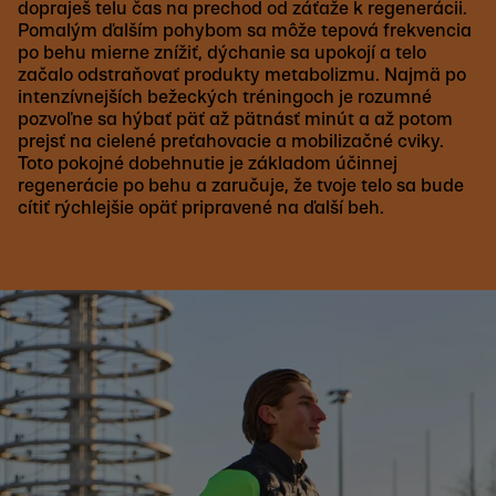
dopraješ telu čas na prechod od záťaže k regenerácii.
Pomalým ďalším pohybom sa môže tepová frekvencia
po behu mierne znížiť, dýchanie sa upokojí a telo
začalo odstraňovať produkty metabolizmu. Najmä po
intenzívnejších bežeckých tréningoch je rozumné
pozvoľne sa hýbať päť až pätnásť minút a až potom
prejsť na cielené preťahovacie a mobilizačné cviky.
Toto pokojné dobehnutie je základom účinnej
regenerácie po behu a zaručuje, že tvoje telo sa bude
cítiť rýchlejšie opäť pripravené na ďalší beh.