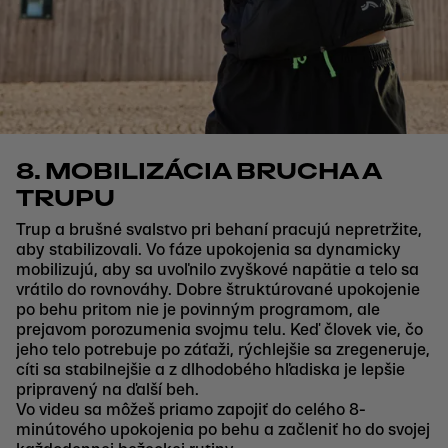
8. MOBILIZÁCIA BRUCHA A
TRUPU
Trup a brušné svalstvo pri behaní pracujú nepretržite,
aby stabilizovali. Vo fáze upokojenia sa dynamicky
mobilizujú, aby sa uvoľnilo zvyškové napätie a telo sa
vrátilo do rovnováhy. Dobre štruktúrované upokojenie
po behu pritom nie je povinným programom, ale
prejavom porozumenia svojmu telu. Keď človek vie, čo
jeho telo potrebuje po záťaži, rýchlejšie sa zregeneruje,
cíti sa stabilnejšie a z dlhodobého hľadiska je lepšie
pripravený na ďalší beh.
Vo videu sa môžeš priamo zapojiť do celého 8-
minútového upokojenia po behu a začleniť ho do svojej