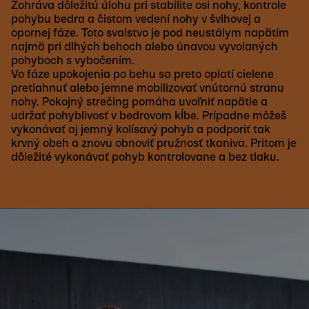
Zohráva dôležitú úlohu pri stabilite osi nohy, kontrole
pohybu bedra a čistom vedení nohy v švihovej a
opornej fáze. Toto svalstvo je pod neustálym napätím
najmä pri dlhých behoch alebo únavou vyvolaných
pohyboch s vybočením.
Vo fáze upokojenia po behu sa preto oplatí cielene
pretiahnuť alebo jemne mobilizovať vnútornú stranu
nohy. Pokojný strečing pomáha uvoľniť napätie a
udržať pohyblivosť v bedrovom kĺbe. Prípadne môžeš
vykonávať aj jemný kolísavý pohyb a podporiť tak
krvný obeh a znovu obnoviť pružnosť tkaniva. Pritom je
dôležité vykonávať pohyb kontrolovane a bez tlaku.