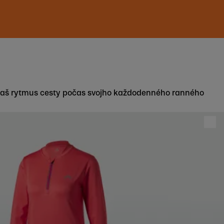
 užívaš rytmus cesty počas svojho každodenného ranného