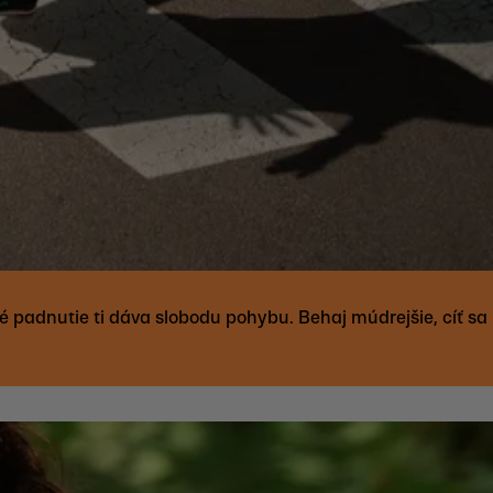
é padnutie ti dáva slobodu pohybu. Behaj múdrejšie, cíť sa