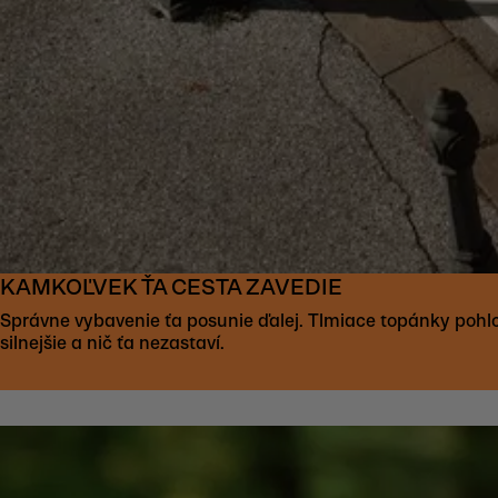
KAMKOĽVEK ŤA CESTA ZAVEDIE
Správne vybavenie ťa posunie ďalej. Tlmiace topánky pohlc
silnejšie a nič ťa nezastaví.