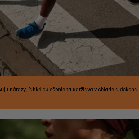
ujú nárazy, ľahké oblečenie ťa udržiava v chlade a dokonal