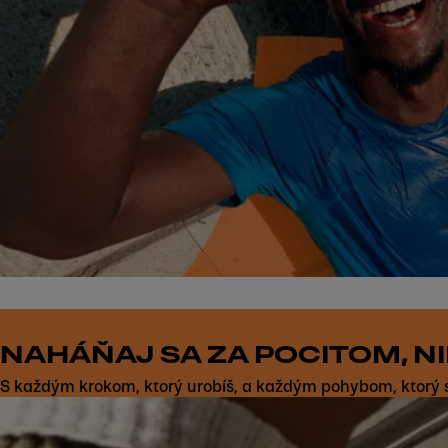
NAHÁŇAJ SA ZA POCITOM, NI
S každým krokom, ktorý urobíš, a každým pohybom, ktorý spr