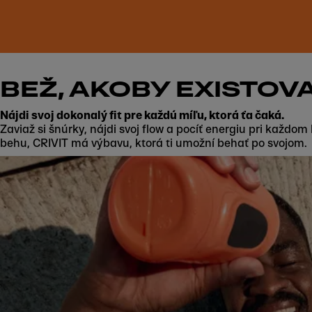
BEŽ, AKOBY EXISTOVA
Nájdi svoj dokonalý fit pre každú míľu, ktorá ťa čaká.
Zaviaž si šnúrky, nájdi svoj flow a pocíť energiu pri každ
behu, CRIVIT má výbavu, ktorá ti umožní behať po svojom.