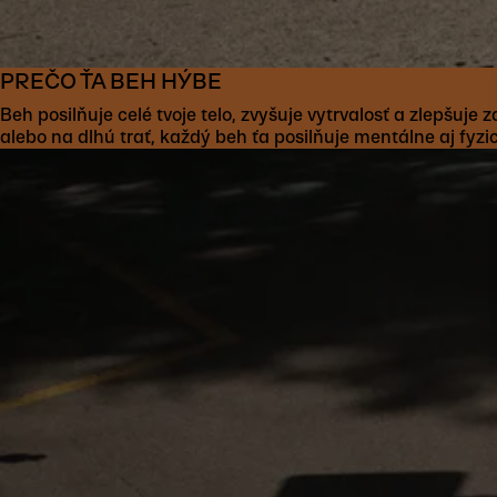
PREČO ŤA BEH HÝBE
Beh posilňuje celé tvoje telo, zvyšuje vytrvalosť a zlepšuje
alebo na dlhú trať, každý beh ťa posilňuje mentálne aj fyzi