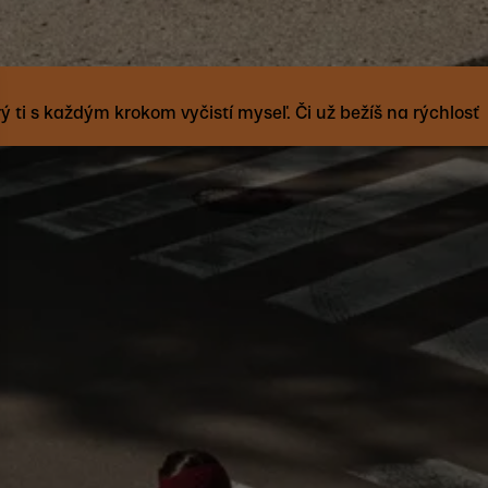
rý ti s každým krokom vyčistí myseľ. Či už bežíš na rýchlosť