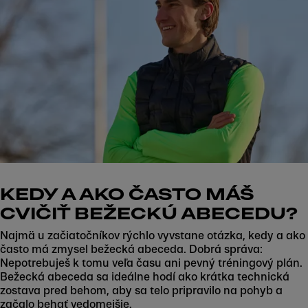
KEDY A AKO ČASTO MÁŠ
CVIČIŤ BEŽECKÚ ABECEDU?
Najmä u začiatočníkov rýchlo vyvstane otázka, kedy a ako
často má zmysel bežecká abeceda. Dobrá správa:
Nepotrebuješ k tomu veľa času ani pevný tréningový plán.
Bežecká abeceda sa ideálne hodí ako krátka technická
zostava pred behom, aby sa telo pripravilo na pohyb a
začalo behať vedomejšie.