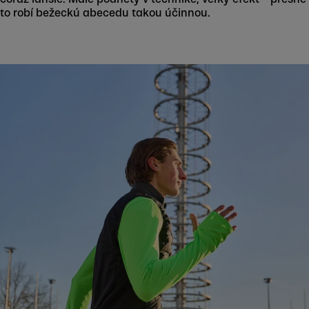
to robí bežeckú abecedu takou účinnou.