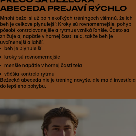
ABECEDA PREJAVÍ RÝCHLO
Mnohí bežci si už po niekoľkých tréningoch všimnú, že ich
beh je celkove plynulejší: Kroky sú rovnomernejšie, pohyb
pôsobí kontrolovanejšie a rytmus vzniká ľahšie. Často sa
znižuje aj napätie v hornej časti tela, takže beh je
uvoľnenejší a ľahší.
beh je plynulejší
kroky sú rovnomernejšie
menšie napätie v hornej časti tela
väčšia kontrola rytmu
Bežecká abeceda nie je tréning navyše, ale malá investícia
do lepšieho pohybu.