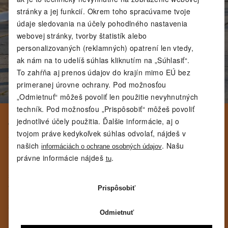
stránky a jej funkcií. Okrem toho spracúvame tvoje
údaje sledovania na účely pohodlného nastavenia
webovej stránky, tvorby štatistík alebo
personalizovaných (reklamných) opatrení len vtedy,
ak nám na to udelíš súhlas kliknutím na „Súhlasiť“.
To zahŕňa aj prenos údajov do krajín mimo EÚ bez
primeranej úrovne ochrany. Pod možnosťou
„Odmietnuť“ môžeš povoliť len použitie nevyhnutných
techník. Pod možnosťou „Prispôsobiť“ môžeš povoliť
4. ÚKROKY STRANOU –
jednotlivé účely použitia. Ďalšie informácie, aj o
tvojom práve kedykoľvek súhlas odvolať, nájdeš v
STABILITA A BOČNÁ
našich
. Našu
informáciách o ochrane osobných údajov
KONTROLA
právne informácie nájdeš
.
tu
Úkroky stranou zlepšujú bočnú stabilitu a zameriavajú
sa na svalové skupiny, ktoré sú pri bežnom behaní
často zanedbávané. Dobrá kontrola nôh do strán ti
Prispôsobiť
pomôže behať čistejšie a lepšie reagovať na zmeny
smeru či nerovnosti.
Odmietnuť