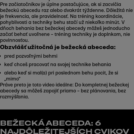
Pre začiatočníkov je úplne postačujúce, ak si zacvičia
bežeckú abecedu raz alebo dvakrát týždenne. Dôležitá nie
je frekvencia, ale pravidelnosť. Na tréning koordinácie,
pohyblivosti a techniky behu stačí už niekoľko minút. V
dňoch behania bez bežeckej abecedy môžeš jednoducho
začať behať uvoľnene – tréning techniky je doplnkom, nie
povinnosťou.
Obzvlášť užitočná je bežecká abeceda:
pred pozvoľnými behmi
keď chceš pracovať na svojej technike behania
alebo keď si mal(a) pri poslednom behu pocit, že si
„mimo“
Práve preto je toto video ideálne: Do kompletnej bežeckej
abecedy sa môžeš zapojiť priamo – bez plánovania, bez
rozmýšľania.
BEŽECKÁ ABECEDA: 6
NAJDÔLEŽITEJŠÍCH CVIKOV