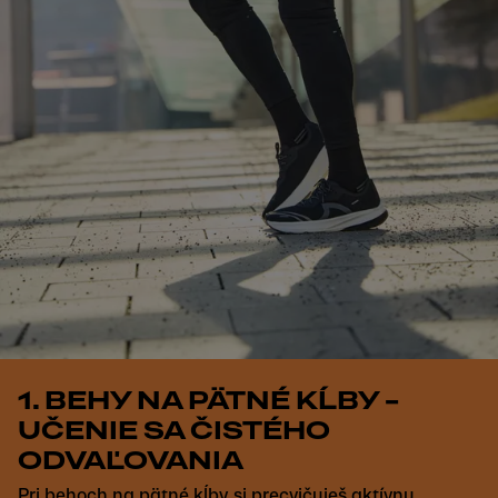
1. BEHY NA PÄTNÉ KĹBY –
UČENIE SA ČISTÉHO
ODVAĽOVANIA
Pri behoch na pätné kĺby si precvičuješ aktívnu,