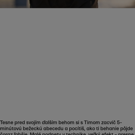
Tesne pred svojím ďalším behom si s Timom zacvič 5-
minútovú bežeckú abecedu a pocítiš, ako ti behanie pôjde
čoraz ľahšie. Malé podnety v technike, veľký efekt – presne