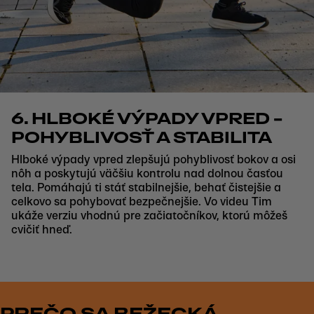
6. HLBOKÉ VÝPADY VPRED –
POHYBLIVOSŤ A STABILITA
Hlboké výpady vpred zlepšujú pohyblivosť bokov a osi
nôh a poskytujú väčšiu kontrolu nad dolnou časťou
tela. Pomáhajú ti stáť stabilnejšie, behať čistejšie a
celkovo sa pohybovať bezpečnejšie. Vo videu Tim
ukáže verziu vhodnú pre začiatočníkov, ktorú môžeš
cvičiť hneď.
PREČO SA BEŽECKÁ