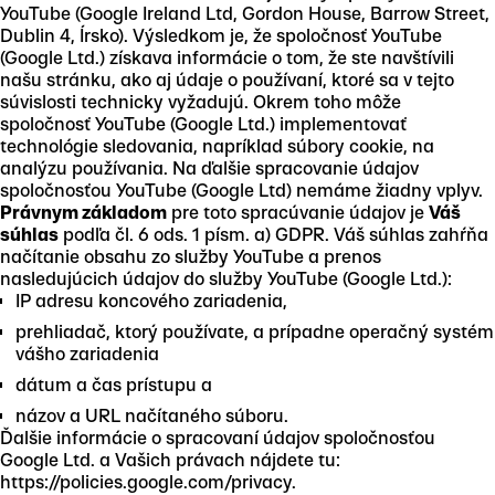
YouTube (Google Ireland Ltd, Gordon House, Barrow Street,
Dublin 4, Írsko). Výsledkom je, že spoločnosť YouTube
(Google Ltd.) získava informácie o tom, že ste navštívili
našu stránku, ako aj údaje o používaní, ktoré sa v tejto
súvislosti technicky vyžadujú. Okrem toho môže
spoločnosť YouTube (Google Ltd.) implementovať
technológie sledovania, napríklad súbory cookie, na
analýzu používania. Na ďalšie spracovanie údajov
spoločnosťou YouTube (Google Ltd) nemáme žiadny vplyv.
Právnym základom
pre toto spracúvanie údajov je
Váš
súhlas
podľa čl. 6 ods. 1 písm. a) GDPR. Váš súhlas zahŕňa
načítanie obsahu zo služby YouTube a prenos
nasledujúcich údajov do služby YouTube (Google Ltd.):
IP adresu koncového zariadenia,
prehliadač, ktorý používate, a prípadne operačný systém
vášho zariadenia
dátum a čas prístupu a
názov a URL načítaného súboru.
Ďalšie informácie o spracovaní údajov spoločnosťou
Google Ltd. a Vašich právach nájdete tu:
https://policies.google.com/privacy.