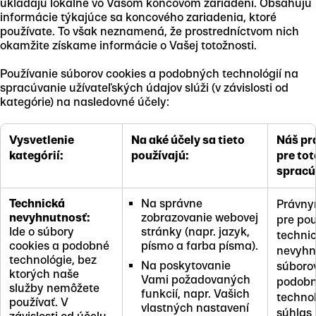
ukladajú lokálne vo Vašom koncovom zariadení. Obsahujú
informácie týkajúce sa koncového zariadenia, ktoré
používate. To však neznamená, že prostredníctvom nich
okamžite získame informácie o Vašej totožnosti.
Používanie súborov cookies a podobných technológií na
spracúvanie užívateľských údajov slúži (v závislosti od
kategórie) na nasledovné účely:
Vysvetlenie
Na aké účely sa tieto
Náš pr
kategórií:
používajú:
pre tot
spracú
Technická
Na správne
Právny
nevyhnutnosť:
zobrazovanie webovej
pre pou
Ide o súbory
stránky (napr. jazyk,
techni
cookies a podobné
písmo a farba písma).
nevyhn
technológie, bez
Na poskytovanie
súborov
ktorých naše
Vami požadovaných
podob
služby nemôžete
funkcií, napr. Vašich
technol
používať. V
vlastných nastavení
súhlas