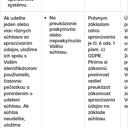
systému.
Na
Ak udelíte
Právnym
Ú
preukázanie
jeden alebo
základom
p
poskytnutia
viac rôznych
tohto
V
alebo
súhlasov so
spracúvania
s
neposkytnutia
spracúvaním
je čl. 6 ods. 1
u
Vášho
údajov, uložíme
písm. c)
m
súhlasu.
ich spolu s
GDPR.
2
Vaším
Plníme si
p
identifikátorom
zákonnú
s
používateľa,
povinnosť
V
časovou
vedieť
o
pečiatkou a
preukázať
ú
potvrdením o
zákonnosť
z
udelení
spracúvania
V
súhlasu. Ak
údajov na
s
súhlas
základe
neudelíte,
súhlasu.
uložíme