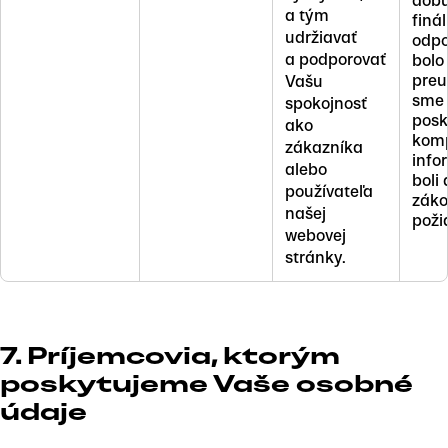
dobu
a tým
finál
udržiavať
odpo
a podporovať
bolo
preu
Vašu
sme
spokojnosť
posk
ako
kom
zákazníka
info
alebo
boli
používateľa
zák
našej
poži
webovej
stránky.
7. Príjemcovia, ktorým
poskytujeme Vaše osobné
údaje