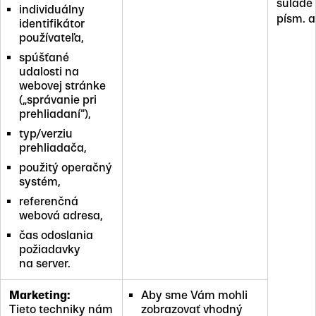
súlade s
individuálny
písm. 
identifikátor
používateľa,
spúšťané
udalosti na
webovej stránke
(„správanie pri
prehliadaní“),
typ/verziu
prehliadača,
použitý operačný
systém,
referenčná
webová adresa,
čas odoslania
požiadavky
na server.
Marketing:
Aby sme Vám mohli
Tieto techniky nám
zobrazovať vhodný