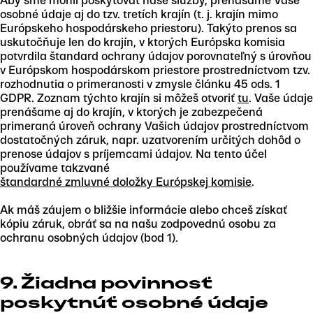
Aby sme mohli poskytovať naše služby, prenášame Vaše
osobné údaje aj do tzv. tretích krajín (t. j. krajín mimo
Európskeho hospodárskeho priestoru). Takýto prenos sa
uskutočňuje len do krajín, v ktorých Európska komisia
potvrdila štandard ochrany údajov porovnateľný s úrovňou
v Európskom hospodárskom priestore prostredníctvom tzv.
rozhodnutia o primeranosti v zmysle článku 45 ods. 1
GDPR. Zoznam týchto krajín si môžeš otvoriť
tu
. Vaše údaje
prenášame aj do krajín, v ktorých je zabezpečená
primeraná úroveň ochrany Vašich údajov prostredníctvom
dostatočných záruk, napr. uzatvorením určitých dohôd o
prenose údajov s príjemcami údajov. Na tento účel
používame takzvané
štandardné zmluvné doložky Európskej komisie
.
Ak máš záujem o bližšie informácie alebo chceš získať
kópiu záruk, obráť sa na našu zodpovednú osobu za
ochranu osobných údajov (bod 1).
9. Žiadna povinnosť
poskytnúť osobné údaje