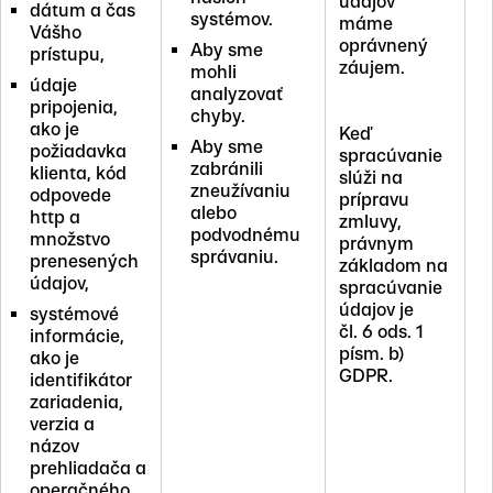
údajov
dátum a čas
systémov.
máme
Vášho
oprávnený
Aby sme
prístupu,
záujem.
mohli
údaje
analyzovať
pripojenia,
chyby.
ako je
Keď
Aby sme
požiadavka
spracúvanie
zabránili
klienta, kód
slúži na
zneužívaniu
odpovede
prípravu
alebo
http a
zmluvy,
podvodnému
množstvo
právnym
správaniu.
prenesených
základom na
údajov,
spracúvanie
údajov je
systémové
čl. 6 ods. 1
informácie,
písm. b)
ako je
GDPR.
identifikátor
zariadenia,
verzia a
názov
prehliadača a
operačného