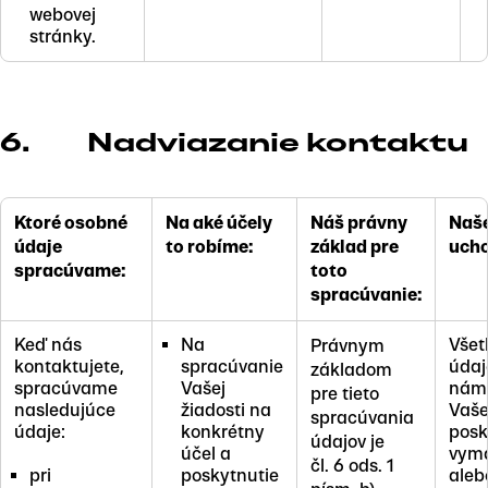
webovej
stránky.
6. Nadviazanie kontaktu
Ktoré osobné
Na aké účely
Náš právny
Naše
údaje
to robíme:
základ pre
ucho
spracúvame:
toto
spracúvanie:
Keď nás
Na
Všet
Právnym
kontaktujete,
spracúvanie
údaj
základom
spracúvame
Vašej
nám 
pre tieto
nasledujúce
žiadosti na
Vaše
spracúvania
údaje:
konkrétny
posk
údajov je
účel a
vym
čl. 6 ods. 1
pri
poskytnutie
aleb