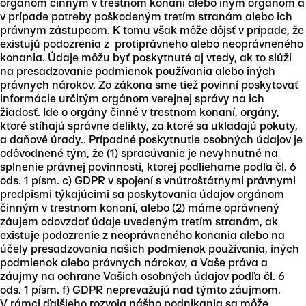
orgánom činným v trestnom konaní alebo iným orgánom a
v prípade potreby poškodeným tretím stranám alebo ich
právnym zástupcom. K tomu však môže dôjsť v prípade, že
existujú podozrenia z protiprávneho alebo neoprávneného
konania. Údaje môžu byť poskytnuté aj vtedy, ak to slúži
na presadzovanie podmienok používania alebo iných
právnych nárokov. Zo zákona sme tiež povinní poskytovať
informácie určitým orgánom verejnej správy na ich
žiadosť. Ide o orgány činné v trestnom konaní, orgány,
ktoré stíhajú správne delikty, za ktoré sa ukladajú pokuty,
a daňové úrady.. Prípadné poskytnutie osobných údajov je
odôvodnené tým, že (1) spracúvanie je nevyhnutné na
splnenie právnej povinnosti, ktorej podliehame podľa čl. 6
ods. 1 písm. c) GDPR v spojení s vnútroštátnymi právnymi
predpismi týkajúcimi sa poskytovania údajov orgánom
činným v trestnom konaní, alebo (2) máme oprávnený
záujem odovzdať údaje uvedeným tretím stranám, ak
existuje podozrenie z neoprávneného konania alebo na
účely presadzovania našich podmienok používania, iných
podmienok alebo právnych nárokov, a Vaše práva a
záujmy na ochrane Vašich osobných údajov podľa čl. 6
ods. 1 písm. f) GDPR neprevažujú nad týmto záujmom.
V rámci ďalšieho rozvoja nášho podnikania sa môže