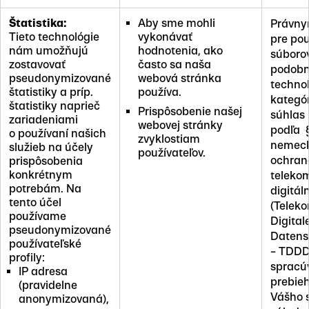
Štatistika:
Aby sme mohli
Právny
Tieto technológie
vykonávať
pre pou
nám umožňujú
hodnotenia, ako
súborov
zostavovať
často sa naša
podob
pseudonymizované
webová stránka
technol
štatistiky a príp.
používa.
kategór
štatistiky naprieč
Prispôsobenie našej
súhlas
zariadeniami
webovej stránky
podľa §
o používaní našich
zvyklostiam
nemeck
služieb na účely
používateľov.
ochran
prispôsobenia
konkrétnym
teleko
potrebám. Na
digitál
tento účel
(Telek
používame
Digital
pseudonymizované
Datens
používateľské
– TDDD
profily:
spracú
IP adresa
prebie
(pravidelne
Vášho 
anonymizovaná),