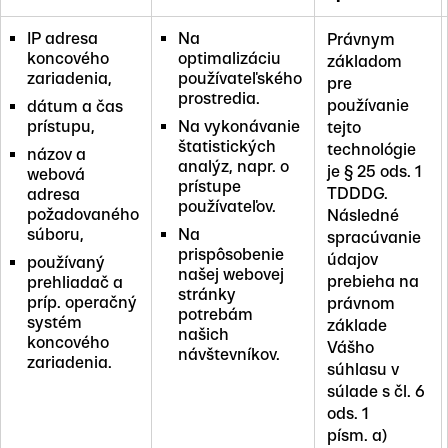
IP adresa
Na
Právnym
koncového
optimalizáciu
základom
zariadenia,
používateľského
pre
prostredia.
používanie
dátum a čas
prístupu,
Na vykonávanie
tejto
štatistických
technológie
názov a
analýz, napr. o
je § 25 ods. 1
webová
prístupe
TDDDG.
adresa
používateľov.
požadovaného
Následné
súboru,
Na
spracúvanie
prispôsobenie
údajov
používaný
našej webovej
prebieha na
prehliadač a
stránky
príp. operačný
právnom
potrebám
systém
základe
našich
koncového
Vášho
návštevníkov.
zariadenia.
súhlasu v
súlade s čl. 6
ods. 1
písm. a)