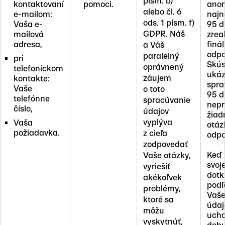
písm. b)
kontaktovaní
pomoci.
ano
alebo čl. 6
e-mailom:
najn
ods. 1 písm. f)
Vaša e-
95 d
GDPR. Náš
mailová
zrea
adresa,
finál
a Váš
odpo
paralelný
pri
Skús
oprávnený
telefonickom
ukáz
záujem
kontakte:
spra
Vaše
o toto
95 d
telefónne
spracúvanie
nepr
číslo,
údajov
žiad
vyplýva
Vaša
otáz
požiadavka.
z cieľa
odpo
zodpovedať
Keď 
Vaše otázky,
svoj
vyriešiť
dotk
akékoľvek
podľ
problémy,
Vaše
ktoré sa
údaj
môžu
ucho
vyskytnúť,