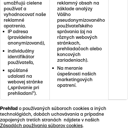
umožňujú cielene
reklamný obsah na
používať a
základe analýzy
vyhodnocovať naše
Vášho
reklamné
pseudonymizovaného
opatrenia.
používateľského
IP adresa
správania (aj na
(pravidelne
rôznych webových
anonymizovaná),
stránkach,
prehliadačoch alebo
individuálny
koncových
identifikátor
zariadeniach).
používateľa,
Na meranie
spúšťané
úspešnosti našich
udalosti na
marketingových
webovej stránke
opatrení.
(„správanie pri
prehliadaní“).
Prehľad
o používaných súboroch cookies a iných
technológiách, dobách uchovávania a prípadne
zapojených tretích stranách nájdete v našich
Zásadách používania súborov cookies
.