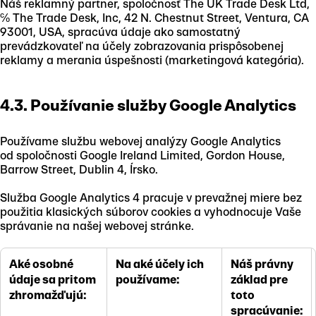
Náš reklamný partner, spoločnosť The UK Trade Desk Ltd,
℅ The Trade Desk, Inc, 42 N. Chestnut Street, Ventura, CA
93001, USA, spracúva údaje ako samostatný
prevádzkovateľ na účely zobrazovania prispôsobenej
reklamy a merania úspešnosti (marketingová kategória).
4.3. Používanie služby Google Analytics
Používame službu webovej analýzy Google Analytics
od spoločnosti Google Ireland Limited, Gordon House,
Barrow Street, Dublin 4, Írsko.
Služba Google Analytics 4 pracuje v prevažnej miere bez
použitia klasických súborov cookies a vyhodnocuje Vaše
správanie na našej webovej stránke.
Aké osobné
Na aké účely ich
Náš právny
údaje sa pritom
používame:
základ pre
zhromažďujú:
toto
spracúvanie: