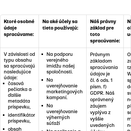
Ktoré osobné
Na aké účely sa
Náš právny
N
údaje
tieto používajú:
základ pre
o
spracúvame:
toto
u
spracúvanie:
V závislosti od
Na podporu
Právnym
O
typu obsahu
verejného
základom
z
sa spracúvajú
imidžu našej
spracúvania
t
nasledujúce
spoločnosti.
údajov je
W
údaje:
Na
čl. 6 ods. 1
s
časová
uverejňovanie
písm. f)
d
pečiatka a
marketingových
GDPR. Náš
s
ďalšie
kampaní.
oprávnený
n
metadáta
Na
záujem
p
príspevku,
uverejňovanie
vyplýva z
s
identifikátor
výherných
vyššie
m
príspevku,
súťaží
uvedených
n
obsah