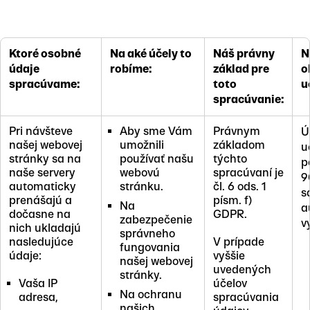
Ktoré osobné
Na aké účely to
Náš právny
N
údaje
robíme:
základ pre
o
spracúvame:
toto
u
spracúvanie:
Pri návšteve
Aby sme Vám
Právnym
Ú
našej webovej
umožnili
základom
u
stránky sa na
používať našu
týchto
p
naše servery
webovú
spracúvaní je
9
automaticky
stránku.
čl. 6 ods. 1
s
prenášajú a
písm. f)
Na
a
dočasne na
GDPR.
zabezpečenie
v
nich ukladajú
správneho
nasledujúce
V prípade
fungovania
údaje:
vyššie
našej webovej
uvedených
stránky.
Vaša IP
účelov
Na ochranu
adresa,
spracúvania
našich