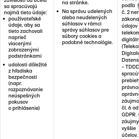
závislosti od účelu
na stránke.
podľa §
sa spracúvajú
Na správu udelených
č. 2 n
najmä tieto údaje:
alebo neudelených
používateľské
zákona
súhlasov v rámci
údaje, aby sa
údajov 
správy súhlasov pre
tieto zachovali
teleko
súbory cookies a
naprieč
digitál
podobné technológie.
viacerými
(Telek
zobrazenými
Digital
podstránkami
Datens
udalosti dôležité
– TDDD
z hľadiska
spracú
bezpečnosti
prebie
(napr.
právno
rozpoznávanie
oprávn
neúspešných
záujmov
pokusov
čl. 6 od
o prihlásenie)
GDPR. 
záujmy 
vyššie
účelov.