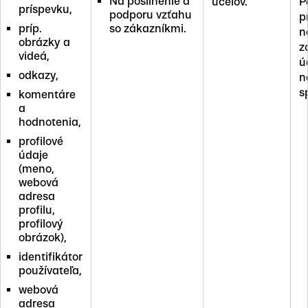
Na posilnenie a
účelov.
P
príspevku,
podporu vzťahu
p
príp.
so zákazníkmi.
n
obrázky a
z
videá,
ú
odkazy,
n
s
komentáre
a
hodnotenia,
profilové
údaje
(meno,
webová
adresa
profilu,
profilový
obrázok),
identifikátor
používateľa,
webová
adresa