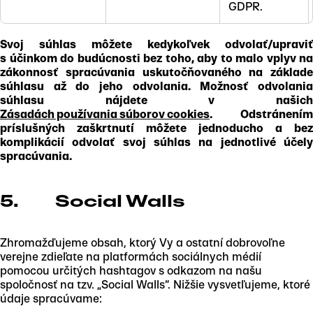
GDPR.
Svoj súhlas môžete kedykoľvek odvolať/upraviť
s účinkom do budúcnosti bez toho, aby to malo vplyv na
zákonnosť spracúvania uskutočňovaného na základe
súhlasu až do jeho odvolania. Možnosť odvolania
súhlasu nájdete v našich
Zásadách používania súborov cookies
. Odstránením
príslušných zaškrtnutí môžete jednoducho a bez
komplikácií odvolať svoj súhlas na jednotlivé účely
spracúvania.
5. Social Walls
Zhromažďujeme obsah, ktorý Vy a ostatní dobrovoľne
verejne zdieľate na platformách sociálnych médií
pomocou určitých hashtagov s odkazom na našu
spoločnosť na tzv. „Social Walls“. Nižšie vysvetľujeme, ktoré
údaje spracúvame: