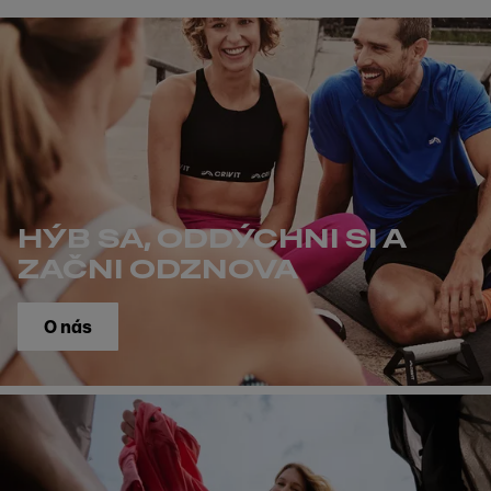
HÝB SA, ODDÝCHNI SI A
ZAČNI ODZNOVA
O nás