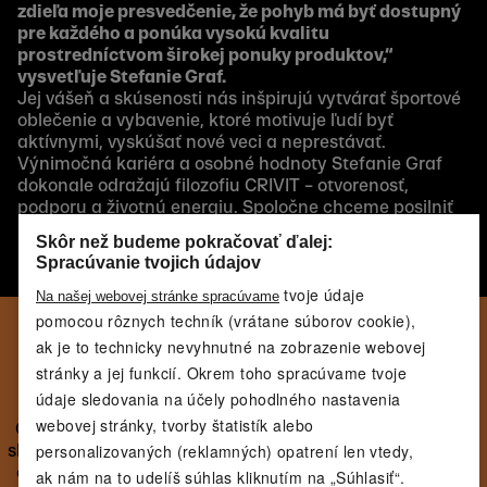
zdieľa moje presvedčenie, že pohyb má byť dostupný
pre každého a ponúka vysokú kvalitu
prostredníctvom širokej ponuky produktov,“
vysvetľuje Stefanie Graf.
Jej vášeň a skúsenosti nás inšpirujú vytvárať športové
oblečenie a vybavenie, ktoré motivuje ľudí byť
aktívnymi, vyskúšať nové veci a neprestávať.
Výnimočná kariéra a osobné hodnoty Stefanie Graf
dokonale odražajú filozofiu CRIVIT – otvorenosť,
podporu a životnú energiu. Spoločne chceme posilniť
ľudí v každom veku, na každej úrovni zdatnosti a z
Skôr než budeme pokračovať ďalej:
každého prostredia, aby žili aktívne a zdravo.
Spracúvanie tvojich údajov
tvoje údaje
Na našej webovej stránke spracúvame
pomocou rôznych techník (vrátane súborov cookie),
ak je to technicky nevyhnutné na zobrazenie webovej
NÁJDI SI SVOJU VÝBAVU.
stránky a jej funkcií. Okrem toho spracúvame tvoje
HÝB SA PO SVOJOM.
údaje sledovania na účely pohodlného nastavenia
webovej stránky, tvorby štatistík alebo
Od každodenných tréningov po nové výzvy dáva CRIVIT
personalizovaných (reklamných) opatrení len vtedy,
slobodu hýbať sa po svojom. Kvalitné vybavenie za férové
ceny ti umožní sústrediť sa na to najdôležitejšie, cítiť sa
ak nám na to udelíš súhlas kliknutím na „Súhlasiť“.