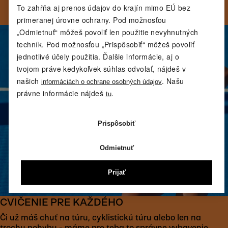
dobre pri každom pohybe.
To zahŕňa aj prenos údajov do krajín mimo EÚ bez
primeranej úrovne ochrany. Pod možnosťou
„Odmietnuť“ môžeš povoliť len použitie nevyhnutných
techník. Pod možnosťou „Prispôsobiť“ môžeš povoliť
jednotlivé účely použitia. Ďalšie informácie, aj o
tvojom práve kedykoľvek súhlas odvolať, nájdeš v
našich
. Našu
informáciách o ochrane osobných údajov
právne informácie nájdeš
.
tu
Prispôsobiť
Odmietnuť
Prijať
CVIČENIE PRE KAŽDÉHO
Či už máš chuť na túru, cyklistickú túru alebo len na
trochu pohybu - máme pre teba to správne vybavenie,