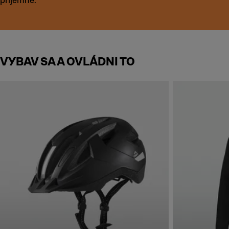
príjemné.
VYBAV SA A OVLÁDNI TO
Skip to next section