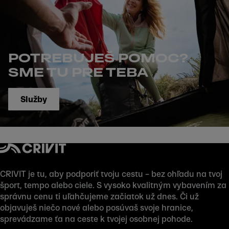
POTREBUJEŠ POMOC?
SME TU PRE TEBA
Služby
CRIVIT je tu, aby podporiť tvoju cestu – bez ohľadu na tvoj
šport, tempo alebo ciele. S vysoko kvalitným vybavením za
správnu cenu ti uľahčujeme začiatok už dnes. Či už
objavuješ niečo nové alebo posúvaš svoje hranice,
sprevádzame ťa na ceste k tvojej osobnej pohode.