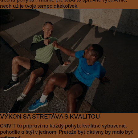
nech už je tvoje tempo akékoľvek.
VÝKON SA STRETÁVA S KVALITOU
CRIVIT ťa pripraví na každý pohyb: kvalitné vybavenie,
pohodlie a štýl v jednom. Pretože byť aktívny by malo byť