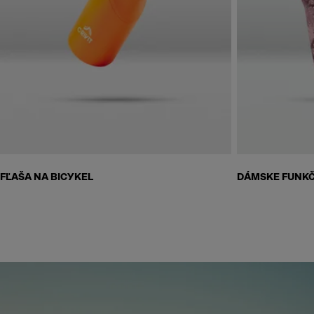
Skip to next section
FĽAŠA NA BICYKEL
DÁMSKE FUNKČ