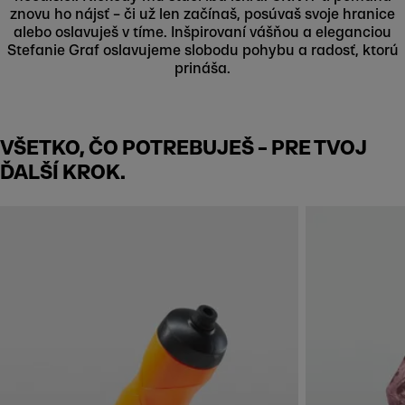
znovu ho nájsť – či už len začínaš, posúvaš svoje hranice
alebo oslavuješ v tíme. Inšpirovaní vášňou a eleganciou
Stefanie Graf oslavujeme slobodu pohybu a radosť, ktorú
prináša.
VŠETKO, ČO POTREBUJEŠ – PRE TVOJ
ĎALŠÍ KROK.