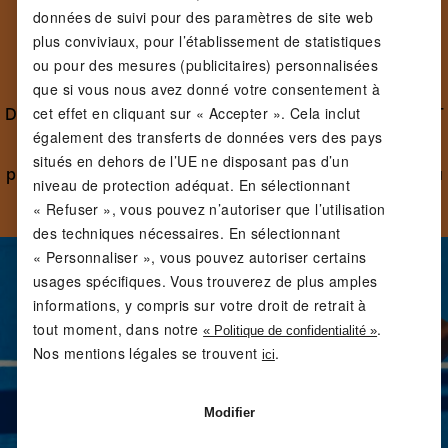
données de suivi pour des paramètres de site web
TROUVEZ VOTRE
plus conviviaux, pour l’établissement de statistiques
ÉQUIPEMENT. BOUGEZ À
ou pour des mesures (publicitaires) personnalisées
VOTRE FAÇON.
que si vous nous avez donné votre consentement à
cet effet en cliquant sur « Accepter ». Cela inclut
Des entraînements quotidiens aux nouveaux défis, CRIVIT
vous donne la liberté de bouger à votre façon. Un
également des transferts de données vers des pays
équipement de qualité à prix équitable pour que vous
situés en dehors de l’UE ne disposant pas d’un
puissiez vous concentrer sur l’essentiel : vous sentir bien à
niveau de protection adéquat. En sélectionnant
chaque mouvement.
« Refuser », vous pouvez n’autoriser que l’utilisation
des techniques nécessaires. En sélectionnant
« Personnaliser », vous pouvez autoriser certains
usages spécifiques. Vous trouverez de plus amples
informations, y compris sur votre droit de retrait à
tout moment, dans notre
.
« Politique de confidentialité »
Nos mentions légales se trouvent
.
ici
Modifier