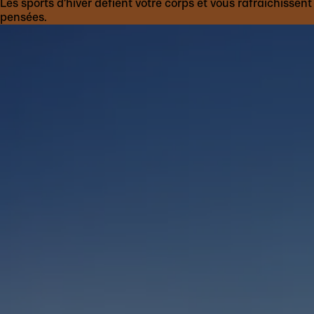
Les sports d’hiver défient votre corps et vous rafraîchissent 
pensées.