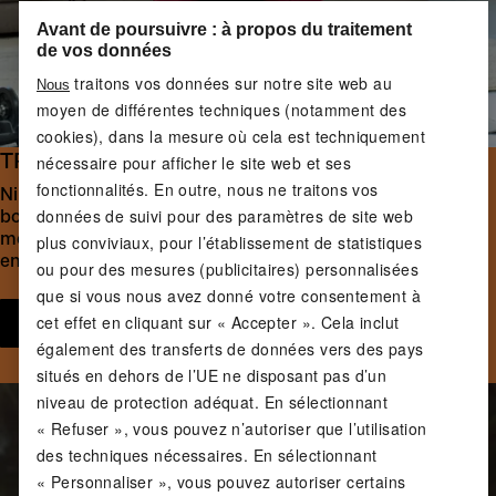
Avant de poursuivre : à propos du traitement
de vos données
traitons vos données sur notre site web au
Nous
moyen de différentes techniques (notamment des
cookies), dans la mesure où cela est techniquement
TROUVEZ VOS POIDS IDÉAUX
nécessaire pour afficher le site web et ses
fonctionnalités. En outre, nous ne traitons vos
Ni trop, ni trop peu : un entraînement efficace nécessite la
données de suivi pour des paramètres de site web
bonne intensité. Notre experte en fitness Linda vous
montre comment trouver le poids adapté à votre
plus conviviaux, pour l’établissement de statistiques
entraînement.
ou pour des mesures (publicitaires) personnalisées
que si vous nous avez donné votre consentement à
cet effet en cliquant sur « Accepter ». Cela inclut
Commencez dès maintenant
également des transferts de données vers des pays
situés en dehors de l’UE ne disposant pas d’un
niveau de protection adéquat. En sélectionnant
« Refuser », vous pouvez n’autoriser que l’utilisation
des techniques nécessaires. En sélectionnant
« Personnaliser », vous pouvez autoriser certains