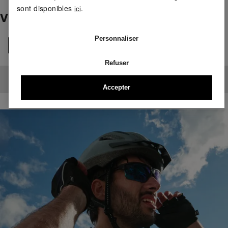
sont disponibles
.
ici
VÊTEMENTS DE CYCLISME
Personnaliser
Tous
Refuser
Aucun produit trouvé.
Accepter