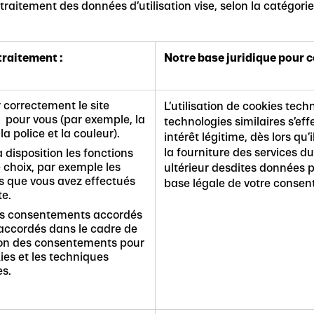
 traitement des données d’utilisation vise, selon la catégorie,
 traitement :
Notre base juridique pour c
 correctement le site
L’utilisation de cookies tec
t pour vous (par exemple, la
technologies similaires s’eff
la police et la couleur).
intérêt légitime, dès lors qu
la fourniture des services du
 disposition les fonctions
 choix, par exemple les
ultérieur desdites données p
s que vous avez effectués
base légale de votre conse
te.
es consentements accordés
accordés dans le cadre de
ion des consentements pour
ies et les techniques
es.