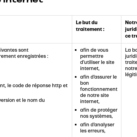
Le but du
Notr
traitement :
juri
ce tr
uivantes sont
afin de vous
La b
ement enregistrées :
permettre
jurid
d’utiliser le site
trait
internet,
notre
légit
afin d’assurer le
bon
t, le code de réponse http et
fonctionnement
de notre site
 version et le nom du
internet,
afin de protéger
nos systèmes,
afin d’analyser
les erreurs,