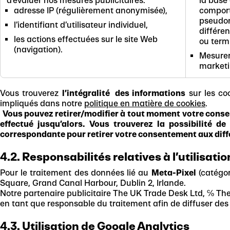
d’évaluer nos mesures publicitaires.
la base 
adresse IP (régulièrement anonymisée),
comport
pseudo
l’identifiant d’utilisateur individuel,
différen
les actions effectuées sur le site Web
ou term
(navigation).
Mesurer
marketi
Vous trouverez
l’intégralité des informations
sur les coo
impliqués dans notre
politique en matière de cookies
.
Vous pouvez retirer/modifier à tout moment votre consent
effectué jusqu’alors. Vous trouverez la possibilité 
correspondante pour retirer votre consentement aux diffé
4.2. Responsabilités relatives à l’utilisati
Pour le traitement des données lié au
Meta-Pixel
(catégor
Square, Grand Canal Harbour, Dublin 2, Irlande.
Notre partenaire publicitaire The UK Trade Desk Ltd, ℅ The
en tant que responsable du traitement afin de diffuser des 
4.3. Utilisation de Google Analytics