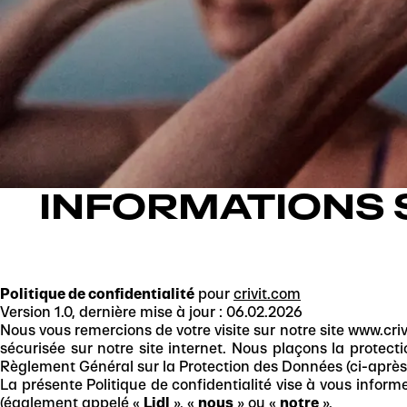
INFORMATIONS 
Politique de confidentialité
pour
crivit.com
Version 1.0, dernière mise à jour : 06.02.2026
Nous vous remercions de votre visite sur notre site www.criv
sécurisée sur notre site internet. Nous plaçons la protec
Règlement Général sur la Protection des Données (ci-après
La présente Politique de confidentialité vise à vous inform
(également appelé «
Lidl
», «
nous
» ou «
notre
».