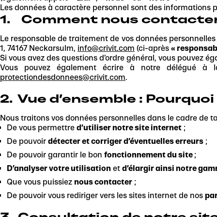
Les données à caractère personnel sont des informations p
1. Comment nous contacte
Le responsable de traitement de vos données personnelles tr
1, 74167 Neckarsulm,
info@crivit.com
(ci-après
« responsab
Si vous avez des questions d’ordre général, vous pouvez ég
Vous pouvez également écrire à notre délégué à la 
protectiondesdonnees@crivit.com
.
2.
Vue d’ensemble : Pourquoi
Nous traitons vos données personnelles dans le cadre de ta vi
De vous permettre
d’utiliser notre site internet
;
De pouvoir
détecter et corriger d’éventuelles erreurs
;
De pouvoir garantir le bon
fonctionnement du site
;
D’analyser votre utilisation
et
d’élargir ainsi notre ga
Que vous puissiez
nous contacter
;
De pouvoir vous rediriger vers les sites internet de nos
pa
3.
Consultation de notre site