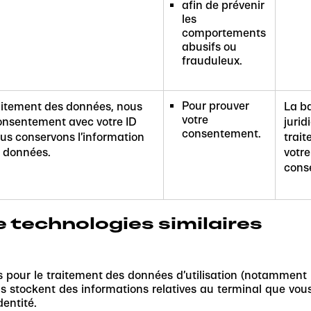
afin de prévenir
les
comportements
abusifs ou
frauduleux.
Pour prouver
aitement des données, nous
La b
votre
consentement avec votre ID
jurid
consentement.
ous conservons l’information
trait
s données.
votre
cons
de technologies similaires
res pour le traitement des données d’utilisation (notamment 
Ils stockent des informations relatives au terminal que vous 
entité.