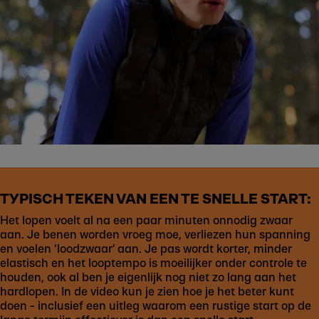
TYPISCH TEKEN VAN EEN TE SNELLE START:
Het lopen voelt al na een paar minuten onnodig zwaar
aan. Je benen worden vroeg moe, verliezen hun spanning
en voelen ‘loodzwaar’ aan. Je pas wordt korter, minder
elastisch en het looptempo is moeilijker onder controle te
houden, ook al ben je eigenlijk nog niet zo lang aan het
hardlopen. In de video kun je zien hoe je het beter kunt
doen - inclusief een uitleg waarom een rustige start op de