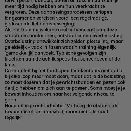
terwijl pezen, banden, botten en fasciën aanzienlijk
meer tijd nodig hebben om hun veerkracht te
vergroten. Deze aanpassingsprocessen verlopen
langzamer en vereisen vooral een regelmatige,
gedoseerde lichaamsbeweging.
Als het trainingsvolume sneller toeneemt dan deze
structuren aankunnen, ontstaat er een overbelasting.
Overbelasting ontwikkelt zich zelden plotseling, maar
geleidelijk - vaak in fasen waarin training eigenlijk
‘gemakkelijk’ aanvoelt. Typische gevolgen zijn
klachten aan de achillespees, het scheenbeen of de
knie.
Continuïteit bij het hardlopen betekent dus niet dat je
bij elke loop meer moet doen, maar dat je de belasting
zo moet doseren dat je gewrichtsbanden en pezen ook
de tijd hebben om zich aan te passen. Soms moet je je
bewust inhouden om naar het volgende niveau te
gaan.
Houd dit in je achterhoofd: "Verhoog de afstand, de
frequentie of de intensiteit, maar niet allemaal
tegelijk"