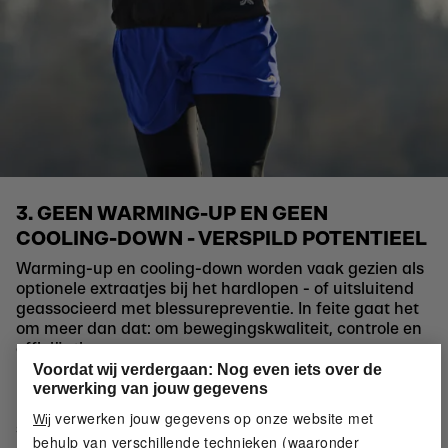
3. GEEN WARMING-UP EN GEEN
COOLING-DOWN - VERSPILD POTENTIEEL
Warming-up en cooling-down worden vaak gezien als
optionele extraatjes bij het hardlopen - of uitsluitend
geassocieerd met blessurepreventie. In feite gaat het
om meer dan dat: om bewegingskwaliteit, controle en
efficiëntie.
Inlopen ≠ warming-up:
Voordat wij verdergaan: Nog even iets over de
Het inlopen heeft betrekking op de overgang van rust
verwerking van jouw gegevens
naar inspanning - het hart, de ademhaling en de
verwerken jouw gegevens op onze website met
Wij
stofwisseling gaan langzaam omhoog als het tempo
behulp van verschillende technieken (waaronder