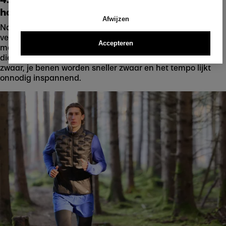
hardlopen
Afwijzen
Na een grote maaltijd is het lichaam druk bezig met
verteren - bloed en energie worden naar het
Accepteren
maagdarmkanaal geleid. Dit ontbreekt dan in de spieren
die tijdens het hardlopen aan het werk zijn: De run voelt
zwaar, je benen worden sneller zwaar en het tempo lijkt
onnodig inspannend.