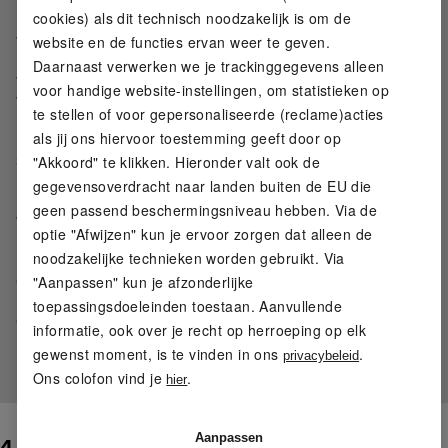
rustig is.
cookies) als dit technisch noodzakelijk is om de
Een warming-up daarentegen is een korte, gerichte
voorbereiding van je zenuwstelsel en spieren:
website en de functies ervan weer te geven.
Bewegingen worden duidelijker, gewrichten worden
Daarnaast verwerken we je trackinggegevens alleen
voorbereid en de controle is preciezer. Zonder deze
voor handige website-instellingen, om statistieken op
voorbereiding werkt het lichaam wel, maar vaak
te stellen of voor gepersonaliseerde (reclame)acties
minder efficiënt. Een regelmatige warming-up zal je
als jij ons hiervoor toestemming geeft door op
loopstijl verbeteren. Hierdoor voelt je run al snel
soepeler aan en bespaar je energie.
"Akkoord" te klikken. Hieronder valt ook de
En hoe zit het met de cooling-down?
gegevensoverdracht naar landen buiten de EU die
De cooling-down is niet verplicht, maar het is een
geen passend beschermingsniveau hebben. Via de
waardevol controlemiddel. Het helpt om de overgang
optie "Afwijzen" kun je ervoor zorgen dat alleen de
naar de rustmodus actief te begeleiden: Je
noodzakelijke technieken worden gebruikt. Via
bewegingen worden rustiger, de spanning vermindert
en het zenuwstelsel kan zich sneller herstellen. Vooral
"Aanpassen" kun je afzonderlijke
bij regelmatige training ondersteunt de cooling-down
toepassingsdoeleinden toestaan. Aanvullende
de regeneratie en houdt de soepelheid voor een
informatie, ook over je recht op herroeping op elk
langere tijd vast. Zo ben je sneller fit voor je volgende
gewenst moment, is te vinden in ons
.
privacybeleid
rondje hardlopen.
Ons colofon vind je
.
hier
Aanpassen
4. Verkeerde eet- en drinktijdstippen vóór het