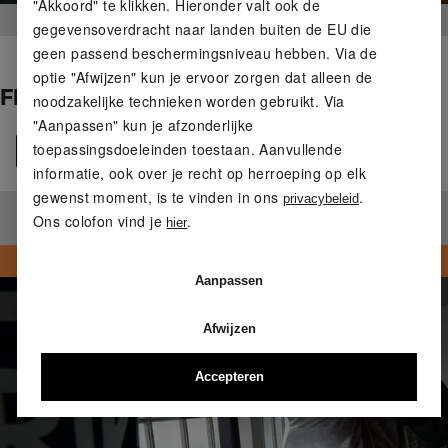
"Akkoord" te klikken. Hieronder valt ook de
gegevensoverdracht naar landen buiten de EU die
geen passend beschermingsniveau hebben. Via de
optie "Afwijzen" kun je ervoor zorgen dat alleen de
FITNESSKLEDING
noodzakelijke technieken worden gebruikt. Via
"Aanpassen" kun je afzonderlijke
toepassingsdoeleinden toestaan. Aanvullende
Alle
informatie, ook over je recht op herroeping op elk
gewenst moment, is te vinden in ons
.
privacybeleid
Ons colofon vind je
.
hier
Geen producten gevonden.
Aanpassen
Afwijzen
Accepteren