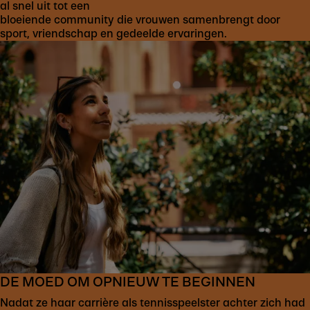
al snel uit tot een
bloeiende community die vrouwen samenbrengt door
sport, vriendschap en gedeelde ervaringen.
DE MOED OM OPNIEUW TE BEGINNEN
Nadat ze haar carrière als tennisspeelster achter zich had