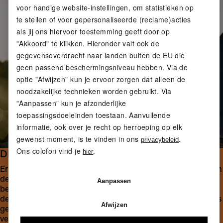
voor handige website-instellingen, om statistieken op
te stellen of voor gepersonaliseerde (reclame)acties
als jij ons hiervoor toestemming geeft door op
"Akkoord" te klikken. Hieronder valt ook de
gegevensoverdracht naar landen buiten de EU die
geen passend beschermingsniveau hebben. Via de
optie "Afwijzen" kun je ervoor zorgen dat alleen de
noodzakelijke technieken worden gebruikt. Via
"Aanpassen" kun je afzonderlijke
toepassingsdoeleinden toestaan. Aanvullende
informatie, ook over je recht op herroeping op elk
gewenst moment, is te vinden in ons
.
privacybeleid
Ons colofon vind je
.
hier
DE ROEP VAN HET WATER
Eriks band met het water is altijd diepgeworteld geweest in
de zomers aan het meer met zijn opa. Maar zijn echte reis
Aanpassen
begon met de diagnose van multiple sclerose. Het gevoel
de controle te verliezen werd zijn katalysator: wachten was
Afwijzen
geen optie meer. Hij moest nu handelen en zijn dromen
verwezenlijken.