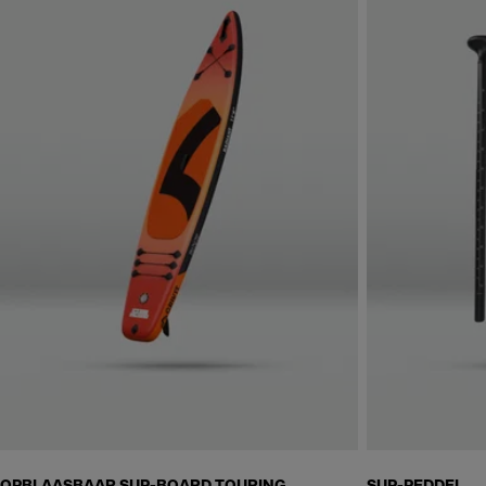
Skip to next section
OPBLAASBAAR SUP-BOARD TOURING
SUP-PEDDEL