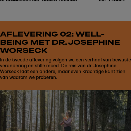
AFLEVERING 02: WELL-
BEING MET DR. JOSEPHINE
WORSECK
In de tweede aflevering volgen we een verhaal van bewuste
verandering en stille moed. De reis van dr. Josephine
Worseck laat een andere, maar even krachtige kant zien
van waarom we proberen.