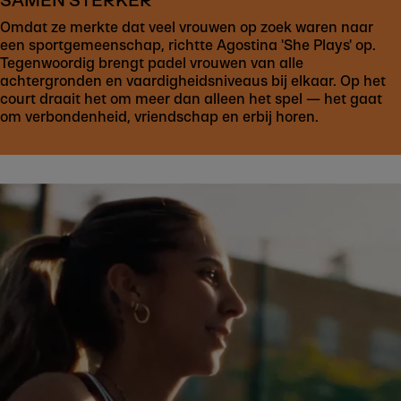
SAMEN STERKER
Omdat ze merkte dat veel vrouwen op zoek waren naar
een sportgemeenschap, richtte Agostina 'She Plays' op.
Tegenwoordig brengt padel vrouwen van alle
achtergronden en vaardigheidsniveaus bij elkaar. Op het
court draait het om meer dan alleen het spel — het gaat
om verbondenheid, vriendschap en erbij horen.