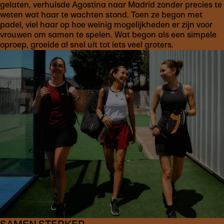
gelaten, verhuisde Agostina naar Madrid zonder precies te
weten wat haar te wachten stond. Toen ze begon met
padel, viel haar op hoe weinig mogelijkheden er zijn voor
vrouwen om samen te spelen. Wat begon als een simpele
oproep, groeide al snel uit tot iets veel groters.