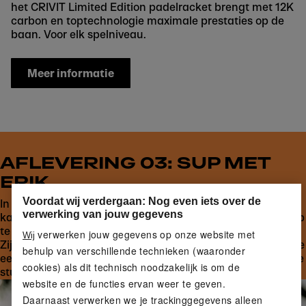
het CRIVIT Limited Edition padelracket brengt met 12K
carbon en toptechnologie maximale prestaties op de
baan. Voor elk spelniveau.
Meer informatie
AFLEVERING 03: SUP MET
ERIK
Voordat wij verdergaan: Nog even iets over de
In de derde aflevering laat Erik zien hoe een diagnose de
verwerking van jouw gegevens
katalysator werd voor een nieuw avontuur. In plaats van op
te geven, vond hij zijn vrijheid op het water met zijn SUP.
verwerken jouw gegevens op onze website met
Wij
Zijn verhaal raakt de kern van Why We Try en laat zien hoe
behulp van verschillende technieken (waaronder
een diepe band met de natuur ons helpt ons eigen leven te
cookies) als dit technisch noodzakelijk is om de
sturen.
website en de functies ervan weer te geven.
Daarnaast verwerken we je trackinggegevens alleen