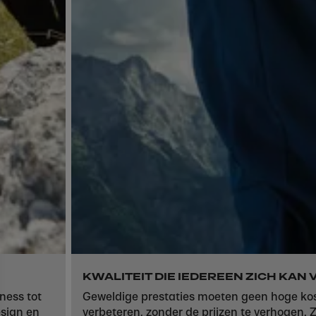
KWALITEIT DIE IEDEREEN ZICH KA
ness tot
Geweldige prestaties moeten geen hoge kos
esign en
verbeteren, zonder de prijzen te verhogen. Z