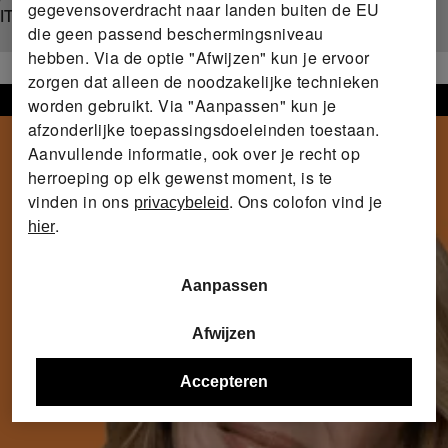
gegevensoverdracht naar landen buiten de EU
 jouw alles-in-één keuze voor een actief leven.
die geen passend beschermingsniveau
hebben. Via de optie "Afwijzen" kun je ervoor
zorgen dat alleen de noodzakelijke technieken
worden gebruikt. Via "Aanpassen" kun je
afzonderlijke toepassingsdoeleinden toestaan.
Aanvullende informatie, ook over je recht op
herroeping op elk gewenst moment, is te
vinden in ons
. Ons colofon vind je
privacybeleid
.
hier
Aanpassen
Afwijzen
Accepteren