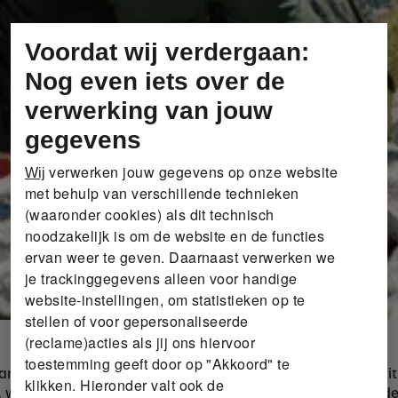
Voordat wij verdergaan:
Nog even iets over de
verwerking van jouw
gegevens
verwerken jouw gegevens op onze website
Wij
met behulp van verschillende technieken
(waaronder cookies) als dit technisch
noodzakelijk is om de website en de functies
ervan weer te geven. Daarnaast verwerken we
je trackinggegevens alleen voor handige
website-instellingen, om statistieken op te
stellen of voor gepersonaliseerde
(reclame)acties als jij ons hiervoor
toestemming geeft door op "Akkoord" te
an sporten en activiteiten, allemaal onder één merk. Van fit
klikken. Hieronder valt ook de
 wij hebben wat je nodig hebt. Hoge kwaliteit, doordacht d